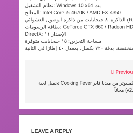
نظام التشغيل: Windows 10 x64 بت
المعالج: Intel Core i5-4670K / AMD FX-4350
ة الوصول العشوائي (RAM)
GeForce GTX 660 / Radeon HD 7850 / HD
DirectX: الإصدار ١١
مساحة التخزين: ١٥ جيجابايت متوفرة
عدل ٤٠ إطارًا في الثانية
اب وايفاي WIFI4Games
Post
Previou
navigation
تحميل لعبة Cooking Fever للكمبيوتر من ميديا فاير
ً (v2.4)
LEAVE A REPLY