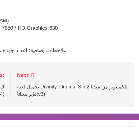
الذاكرة: ٨ جيجابايت من ذاكر
بطاقة الرسومات:  Graphics 630
ملاحظات إضافية: إعداد جودة منخفضة، بدقة ٧٢٠ بكسل، بم
الع
s:
Next:
تحميل لعبة Divinity: Original Sin 2 للكمبيوتر من ميديا
فاير مجاناً(v3)
مجانا