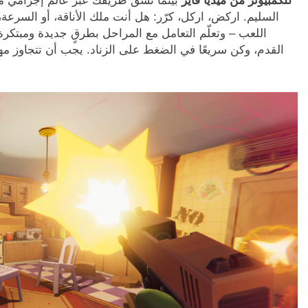
للكمبيوتر من ميديا فاير
بينما تشق طريقك عبر عالم إجرامي 
السليم. اركض، اركل، كرّر: هل أنت ملك الأناقة، أو السرعة،
اللعب – وتعلّم التعامل مع المراحل بطرقٍ جديدة ومبتكرة
القدم، وكن سريعًا في الضغط على الزناد. يجب أن تتجاوز مه