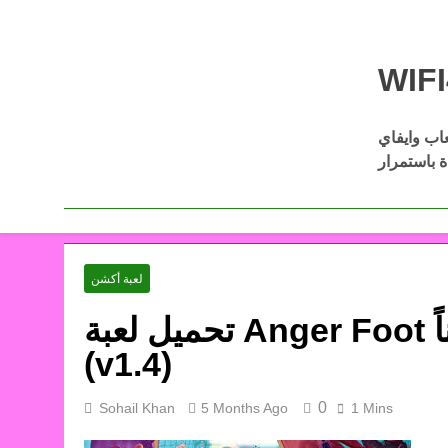
Skip
to
content
عاب وايفاي
Download Wifi4games العاب اكشن
ل أفضل الألعاب كاملة مجانًا عبر
لعبة أكشن
تحميل لعبة Anger Foot للكمبيوتر من ميديا فاير مجاناً
(v1.4)
0
Sohail Khan
5 Months Ago
1 Mins