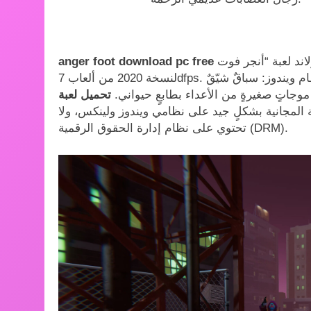
أنجر فوت” (Anger Foot)
anger foot download pc free
لنسخة 2020 من ألعاب 7dfps. وكانت النتيجة لعبة مستقلة ثلاثية الأبعاد للاعب واحد على نظام ويندوز: سباقٌ شيّقٌ
موجاتٍ صغيرةٍ من الأعداء بطابعٍ حيواني.
ة المجانية بشكلٍ جيد على نظامي ويندوز ولينكس، ولا
تحتوي على نظام إدارة الحقوق الرقمية (DRM).