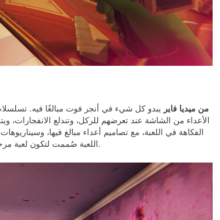
تحميل لعبة Anger Foot من ميديا فاير
يبدو كل شيء في أنجر فوت مبالغًا فيه. تسلسلا
الأعداء من الشاشة عند تعرضهم للركل، وتندلع الانفجارات، ويتدف
الفكاهة في اللعبة، مع تصاميم أعداء مبالغ فيها، وسيناري
اللعبة صُممت لتكون لعبة مرحة مليئة بالحيوية، وليست لعبة إطلاق نار تكتيكية جادة.