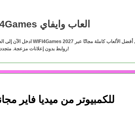
WIFI4Games العاب وايفاي
WIFI4Games ال
ادخل الآن إلى العاب وايفاي WIFI4Games 2027 وحمّ
روابط بدون إعلانات مزعجة. متجددة باستمرار!