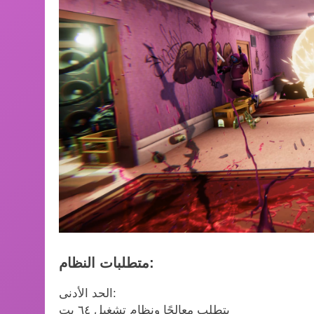
متطلبات النظام:
الحد الأدنى:
يتطلب معالجًا ونظام تشغيل ٦٤ بت