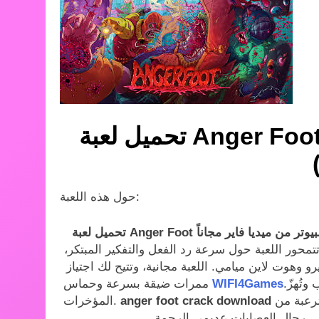
تحميل لعبة Anger Foot للكمبيوتر من ميديا فاير مجاناً
حول هذه اللعبة:
تمحور اللعبة حول سرعة رد الفعل والتفكير المبتكر،
و وهوت لاين ميامي. اللعبة مجانية، وتتيح لك اجتياز
.أنجر فوت هي موسيقى باس قوية وسريعة كالبرق، تُقرع الأبواب وتُهزّ
WIFI4Games
ممرات ضيقة بسرعة وحماس
انطلق في رحلة شيت سيتي المليئة بالكافيين، مُطاردًا عصابة مُرعبة من
anger foot crack download
المؤخرات.
.