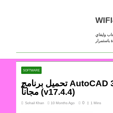
Skip
to
content
عاب وايفاي
Download Wifi4games العاب اكشن
ل أفضل الألعاب كاملة مجانًا عبر
SOFTWARE
تحميل برنامج AutoCAD 360 للكمبيوتر من ميديا فاير
مجاناً (v17.4.4)
0
Sohail Khan
10 Months Ago
1 Mins