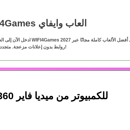
WIFI4Games العاب وايفاي
WIFI4Games ال
ادخل الآن إلى العاب وايفاي WIFI4Games 2027 وحمّ
روابط بدون إعلانات مزعجة. متجددة باستمرار!