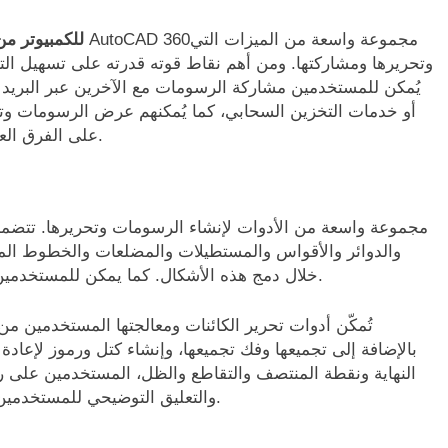
تحميل برنامج AutoCAD 360
أو خدمات التخزين السحابي، كما يُمكنهم عرض الرسومات وتحر
على الفرق العمل معًا في المشاريع، بغض النظر عن مكان تواجدهم.
والدوائر والأقواس والمستطيلات والمضلعات والخطوط المن
خلال دمج هذه الأشكال. كما يمكن للمستخدمين تحويل الأشكال ثنائية الأبعاد إلى كائنات ثلاثية الأبعاد.
تُمكّن أدوات تحرير الكائنات ومعالجتها المستخدمين من
بالإضافة إلى تجميعها وفك تجميعها، وإنشاء كتل ورموز لإعادة
النهاية ونقطة المنتصف والتقاطع والظل، المستخدمين على رسم
والتعليق التوضيحي للمستخدمين إضافة أبعاد وتعليقات توضيحية أخرى إلى رسوماتهم.