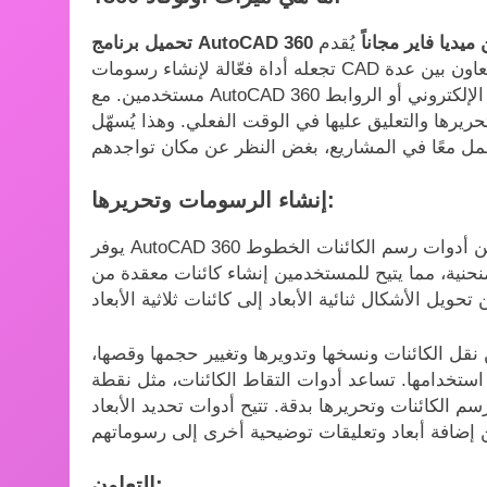
 للكمبيوتر من ميديا فاير مجاناً
يُقدم AutoCAD 360مجموعة واسعة من الميزات التي
تجعله أداة فعّالة لإنشاء رسومات CAD وتحريرها ومشاركتها. ومن أهم نقاط قوته قدرته على تسهيل التعاون بين عدة
مستخدمين. مع AutoCAD 360 يُمكن للمستخدمين مشاركة الرسومات مع الآخرين عبر البريد الإلكتروني أو الروابط
يرها والتعليق عليها في الوقت الفعلي. وهذا يُسهّل
إنشاء الرسومات وتحريرها:
يوفر AutoCAD 360 مجموعة واسعة من الأدوات لإنشاء الرسومات وتحريرها. تتضمن أدوات رسم الكائنات الخطوط
حنية، مما يتيح للمستخدمين إنشاء كائنات معقدة من
 نقل الكائنات ونسخها وتدويرها وتغيير حجمها وقصها،
 استخدامها. تساعد أدوات التقاط الكائنات، مثل نقطة
 الكائنات وتحريرها بدقة. تتيح أدوات تحديد الأبعاد
التعاون: