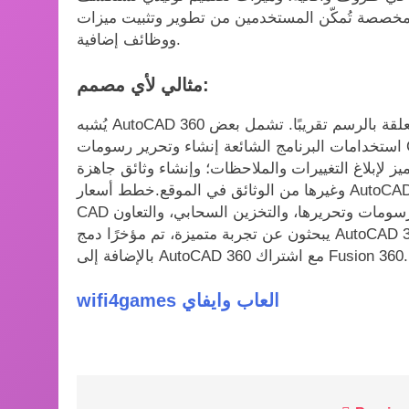
مخصصة تُمكّن المستخدمين من تطوير وتثبيت ميزات
ووظائف إضافية.
مثالي لأي مصمم:
يُشبه AutoCAD 360 مفتاح الربط للمصمم. يُمكن استخدامه في جميع المهن المتعلقة بالرسم تقريبًا. تشمل بعض
استخدامات البرنامج الشائعة إنشاء وتحرير رسومات CAD لتصميم المنتجات والهندسة المعمارية؛ ومراجعة
يز لإبلاغ التغييرات والملاحظات؛ وإنشاء وثائق جاهزة
وغيرها من الوثائق في الموقع.خطط أسعار AutoCAD 360 متعددة الاستخدامات. تتضمن الخطة المجانية ميزات
يبحثون عن تجربة متميزة، تم مؤخرًا دمج AutoCAD 360 تحت اسم Fusion 360، وهو تطبيق متعدد الوظائف.
بالإضافة إلى AutoCAD 360 مع اشتراك Fusion 360.
wifi4games العاب وايفاي