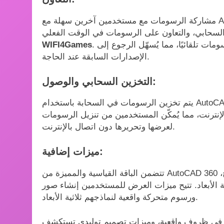
مشاركة الرسومات مع مستخدمين آخرين سهلة مع AutoCAD 360. يمكن للمستخدمين مشاركة الرسومات عبر
ن السحابي، والتعاون على الرسومات في الوقت الفعلي
. يتتبع نظام التحكم في الإصدارات التغييرات التي تطرأ على الرسومات تلقائيًا، مما يُسهّل الرجوع إلى
WIFI4Games
الإصدارات السابقة عند الحاجة.
التخزين السحابي والوصول:
يتم تخزين الرسومات في السحابة باستخدام AutoCAD 360، مما يسمح للمستخدمين بالوصول إليها من أي مكان
الإنترنت، مما يُمكّن المستخدمين من تنزيل الرسومات
لعرضها وتحريرها دون اتصال بالإنترنت.
ميزات إضافية:
تتضمن الباقة القياسية والمميزة من AutoCAD 360 ميزات النمذجة ثلاثية الأبعاد مثل البثق والدوران والمسح،
ثية الأبعاد. تتيح ميزات العرض للمستخدمين إنشاء صور
ورسوم متحركة واقعية لنماذجهم ثلاثية الأبعاد.
ميم في ظروف واقعية، وميزات تصميم توليدي تستكشف