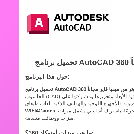
حول هذا البرنامج:
الحاسوب (CAD) قائم على السحابة، يُتيح للمستخدمين إنشاء رسومات ثنائية وثلاثية الأبعاد وتحريرها ومشاركتها على
مولة والأجهزة اللوحية والهواتف الذكية العاب وايفاي
. وهو تطبيق مجاني جزئيًا، باشتراك أساسي يشمل ميزات CAD الأساسية، واشتراك مدفوع يضيف
WIFI4Games
ميزات ووظائف متقدمة.
ما هي ميزات أوتوكاد 360؟: