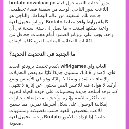
تدور أحداث اللعبة حول قيام
brotato download pc
اللاعب بدور الناجي الوحيد من سفينة فضاء تحطمت.
جاءت تلك السفينة من عالم البطاطا، والناجي هو
تحميل لعبة Brotato كاملة برابط واحد
بطاطا
بروتاتو،
واعية يمكنها استخدام ما يصل إلى ستة أسلحة في آن
واحد. يجب على بروتاتو الصمود أمام هجمات جحافل من
الكائنات الفضائية المعادية لفترة كافية لإنقاذه.
ما الجديد في التحديث الجديد؟
wifi4games العاب واي
يُقدم تحديث بروتاتو الجديد،
فاي
الإصدار 1.3.9، مستوى جديدًا كليًا مع بعض التعديلات
والإضافات. يُقدم وضعًا لا نهائيًا، وهو في الأساس وضع
أركيد لا هوادة فيه للاعبين الذين يبحثون عن إثارة لا تنتهي.
كما توجد أسلحة جديدة وتحسينات على جودة الحياة لتجربة
لعب أكثر سلاسة وإثارة. وأخيرًا، تمت إضافة خيارات
إمكانية الوصول على شكل أشرطة تمرير، مما يسمح
للاعب بتخصيص اللعبة حسب تفضيلاته ومستويات
خاصةً إذا ازدادت الأمور
تحميل لعبة Brotato
راحته،
صعوبة.