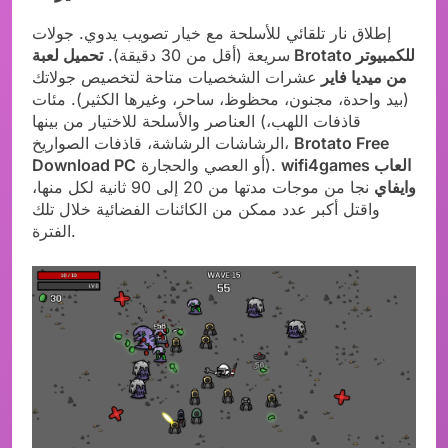
إطلاق نار تلقائي للأسلحة مع خيار تصويب يدوي. جولات
سريعة (أقل من 30 دقيقة).
تحميل لعبة Brotato للكمبيوتر
من ميديا فاير
عشرات الشخصيات متاحة لتخصيص جولاتك
(بيد واحدة، مجنون، محظوظ، ساحر، وغيرها الكثير). مئات
العناصر والأسلحة للاختيار من بينها (قاذفات اللهب،
Brotato Free
الرشاشات الرشاشة، قاذفات الصواريخ،
wifi4games العاب
أو العصي والحجارة).
Download PC
وايفاي
نجا من موجات مدتها من 20 إلى 90 ثانية لكل منها،
واقتل أكبر عدد ممكن من الكائنات الفضائية خلال تلك
الفترة.