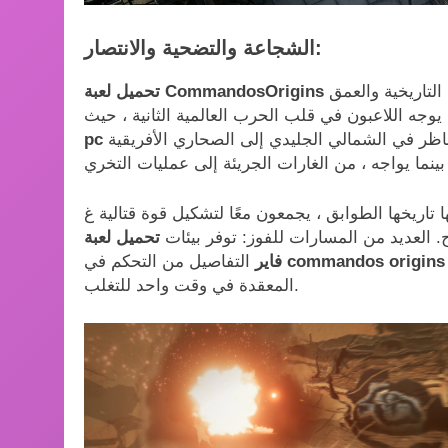
الشجاعة والتضحية والانتصار:
التاريخية والعمق
يجب عليهم التنقل في مهام صعبة عبر بيئات متنوعة ، من المناظر في الشمالي الجليدي إلى الصحاري الأفريقية
pc
بينما يواجه ، من الغارات الجريئة إلى عمليات التخري
 ولكل منها تاريخها الطوابق ، يجمعون معًا لتشكيل قوة قتالية غ
. العديد من المسارات للفوز: توفر بيئات
تحميل لعبة Commandos Origins للكمبيوتر من ميديا
commandos origins a
التفاصيل من التحكم في
فاير
المعقدة في وقت واحد للتغلب.