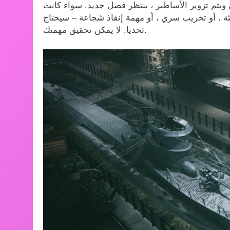
 أو تخريب سري ، أو مهمة إنقاذ شجاعة – سيحتاج n Beert و إلى الجمع بين مهاراتهم لتلبية المهام الأكثر
تحديا. لا يمكن تحقيق مهمتك.