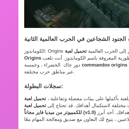
للاعبين إلى الحرب العالمية
تحميل لعبة Commandos
أسطورية المعروفة باسم الكوماندوز. أنت تلعب
commandos origins 
دور جاك الخضراء ، وخمسة
عبر مناطق حرب مختلفة.
سجلات البطولة:
لعبة بأكملها على بيئات مفصلة وتفاعلية ،
تحميل لعبة Commandos Origins
مختلفة لاستكمال أهدافك. قد تحتاج إلى
تحميل لعبة Commandos Origins
تسلق الجدران أو قيادة المركبات أو الاختباء في الظل لتحقيق أهدافك. أحد أبرز
للكمبيوتر من ميديا فاير مجاناً (v1.0)