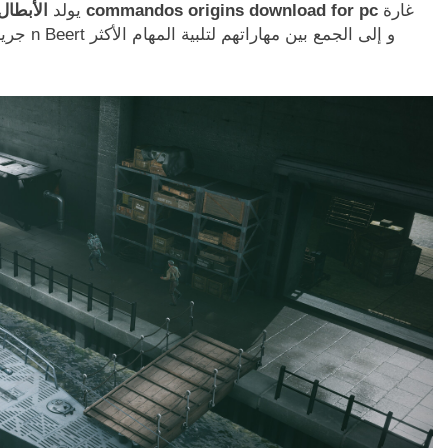
غارة
commandos origins download for pc
ويتم تزوير الأساطير ، ينتظر فصل جديد. سواء كانت
يولد
الأبطال
جريئة ،