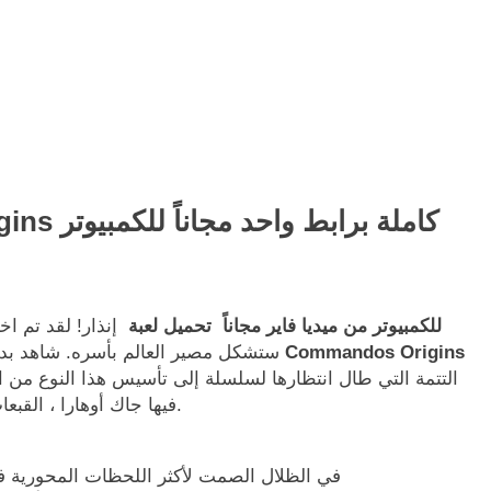
كاملة برابط واحد مجاناً للكمبيوتر
gins
تحميل لعبة Commandos Origins للكمبيوتر من ميديا فاير مجاناً تحميل لعبة
إنذار! لقد تم اخ
Commandos Origins
ستشكل مصير العالم بأسره. شاهد بداية قوة الحرب العالمية الثانية الأسطورية في تعيدك
التتمة التي طال انتظارها لسلسلة إلى تأسيس هذا النوع من ال
فيها جاك أوهارا ، القبع
في الظلال الصمت لأكثر اللحظات المحورية في