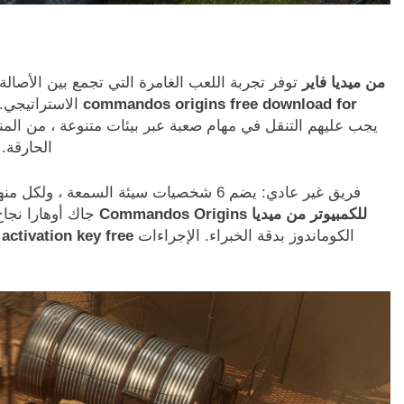
تحميل لعبة CommandosOrigins من ميديا فاير
توفر تجربة اللعب الغامرة التي تجمع بين الأصالة 
commandos origins free download for
الاستراتيجي. يوجه اللاعبون في قلب الحرب العالمية الثانية ، حيث
الحارقة. 
فريق غير عادي: يضم 6 شخصيات سيئة السمعة ،
جاك أوهارا نجاح
الكوماندوز بدقة الخبراء. الإجراءات
ctivation key free