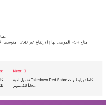
بطاق
ملاحظات إضافية: إعدادات منخفضة | كامل HD | متوسط ​​الأداء | SSD الموصى بها | الارتفاع عبر FSR متاح
s:
Next:
تحميل لعبة Takedown Red Sabreكاملة برابط واحد
مجاناً للكمبيوتر
للك