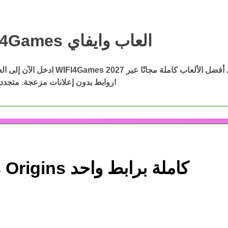
WIFI4Games العاب وايفاي
WIFI4Games ال
ادخل الآن إلى العاب وايفاي WIFI4Games 2027 وحمّ
روابط بدون إعلانات مزعجة. متجددة باستمرار!