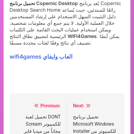
يُعد برنامج Copernic
تحميل برنامج Copernic Desktop
Desktop Search Home رائعًا للمبتدئين، حيث يُساعد
دليل التثبيت السهل الاستخدام على إرشاد المستخدمين
خلال العملية الأولية. لا يتم جمع أي معلومات شخصية،
ويمكن استخدام عمليات البحث القائمة على الكلمات
. يمكن أيضًا
WIFI4Games
الرئيسية لتضييق نطاق النتائج
تصنيف أي نتائج وفقًا لفئات محددة مسبقًا.
wifi4games العاب وايفاي
Previous:
Next:
Post
تحميل برنامج
تحميل لعبة DONT
navigation
Microsoft Windows
Scream للكمبيوتر
Installer للكمبيوتر من
مجاناً من ميديا فاير