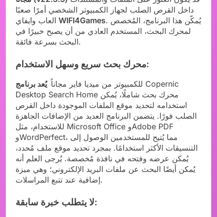
داخل القرص الصلب لجهاز الكمبيوتر الشخصي أمرًا صعبًا
. يُمكّن هذا البرنامج، المُخصص
WIFI4Games
العاب وايفاي
لمحرك البحث، المستخدم العادي من أن يصبح خبيرًا في
البحث بسرعة فائقة.
محرك بحث سريع وسهل الاستخدام:
Copernic
للكمبيوتر من ميديا فاير مجاناً
يُعد برنامج
Desktop Search Home محرك بحث شاملًا، يُمكن
استخدامه لتحديد موقع الملفات الموجودة داخل القرص
الصلب فورًا. يتضمن البرنامج العديد من الإضافات الجاهزة
للاستخدام، مثل Microsoft Office وAdobe PDF
وWordPerfect، مما يُتيح للمستخدمين الوصول إلى
التنسيقات الأكثر استخدامًا. بمجرد تحديد موقع ملف مُحدد،
يُمكن عرضه وفتحه في نافذة مُخصصة. يُرجى العلم أنه
يُمكن أيضًا البحث عن ملفات البريد الإلكتروني؛ وهي ميزة
إضافية عند تتبع المراسلات.
لا يتطلب خبرة سابقة: