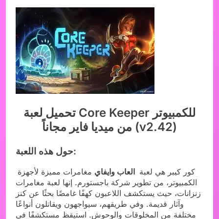
تحميل لعبة Core Keeper للكمبيوتر
من ميديا فاير مجاناً (v2.42)
حول هذه اللعبة:
كور كيبر هي لعبة
العاب وايفاي
مغامرات مميزة لأجهزة
الكمبيوتر، من تطوير شركة باجستورم. إنها لعبة مغامرات
زنزانات، حيث يستكشف اللاعبون كهفًا غامضًا بحثًا عن كنز
وآثار قديمة. وفي طريقهم، سيواجهون ويقاتلون أنواعًا
مختلفة من المخلوقات والوحوش. استيقظ مستكشفًا في