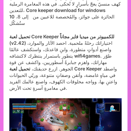
كهف منسيّ يعجّ بأسرارٍ لا تُحكى. في هذه المغامرة الرملية
Core keeper download for windows
للتعدين،
الحائزة على جوائز، والمُخصصة للاعبين من إلى 8،
10
ستُشكّل
تحميل لعبة Core Keeper للكمبيوتر من ميديا فاير مجاناً
اختياراتك رحلةً ملحمية. احصد الآثار والموارد،
(v2.42)
واصنع أدواتٍ متطورة، وابنِ قاعدتك، واستكشف عالمًا
. طوّر
wifi4games
يتطور باستمرار ينتظرك لاكتشافه
مهاراتك، واهزم جبابرةً أسطوريين، واكشف عن قوة
واصطد
تحميل لعبة Core Keeper
الجوهر. ازرع حديقتك،
في مياهٍ غامضة، وأتقن وصفاتٍ متنوعة، وربّي الحيوانات
واعتنِ بها، وواجه مخلوقات الكهوف، واصنع عالمك الفريد
في مغامرةٍ آسرةٍ تحت الأرض.