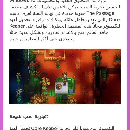
ثروة من المحتوى الجديد والتحسينات
windows 10
لتحسين تجربة اللعب. يمكن للاعبين الآن استكشاف منطقة
حيوية جديدة في نهاية اللعبة تُعرف باسم The Passage،
والتي تعد بمخاطر هائلة ومكافآت وفيرة.
تحميل لعبة Core
Keeper للكمبيوتر مجاناً
هذه المنطقة الخطرة، الواقعة على
حافة العالم، تعج بالأعداء الغادرين وتشكل تهديدًا هائلاً
سيتحدى حتى أكثر المغامرين خبرة.
تجربة لعب شيقة:
تحميل لعبة Core Keeper للكمبيوتر من ميديا فاير
تجربة