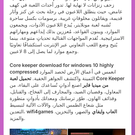
زحف زنزانات لا نهاية لها. تدور أحداث اللعبة في كهف
غامض، حيث ينطلق اللاعبون في رحلة بحث عن كنز وآثار
قديمة، ويقاتلون مخلوقاتٍ غريبة. برسومات بكسل ساحرة
تُشبه لعبة مونلايتر، يُبدع اللاعبون الأدوات، ويجمعون
الموارد، ويبنون القواعد، مُعززين بذلك إبداعهم ومهاراتهم
الاستراتيجية. تُقدم المواجهات القتالية تحدياتٍ متنوعة، بينما
يُتيح وضع اللعب التعاوني عبر الإنترنت استكشافًا تعاونيًا
وجمع موارد لما يصل إلى 8 لاعبين.
Core keeper download for windows 10 highly
انغمس في أعماق الأرض لحصد الموارد
compressed
الثمينة واكتشف الجواهر الخفية.
تحميل لعبة Core Keeper
من ميديا فاير
اصنع أدواتٍ تُساعدك على البقاء، من
المعاول، وقضبان الصيد، والمجارف إلى الفخاخ، والقنابل،
وقذائف الهاون. طوّر ترسانتك ومعداتك بأدواتٍ متطورة
مثل شعاع الطمس الجبار، والآلات الآلية لتبسيط
wifi4games العاب وايفاي
والصهر، والتخزين،
التعدين،
والمزيد.