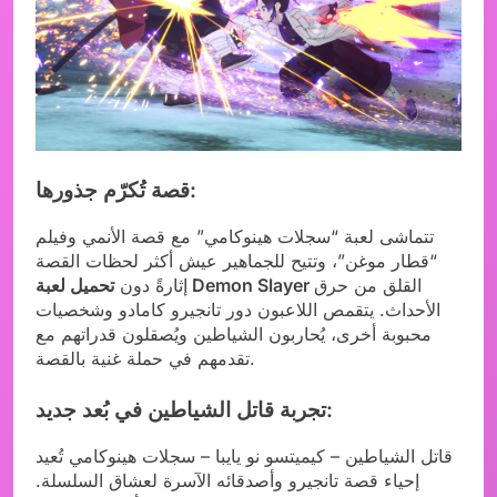
قصة تُكرّم جذورها:
تتماشى لعبة “سجلات هينوكامي” مع قصة الأنمي وفيلم
“قطار موغن”، وتتيح للجماهير عيش أكثر لحظات القصة
القلق من حرق
تحميل لعبة Demon Slayer
إثارةً دون
الأحداث. يتقمص اللاعبون دور تانجيرو كامادو وشخصيات
محبوبة أخرى، يُحاربون الشياطين ويُصقلون قدراتهم مع
تقدمهم في حملة غنية بالقصة.
تجربة قاتل الشياطين في بُعد جديد:
قاتل الشياطين – كيميتسو نو يايبا – سجلات هينوكامي تُعيد
إحياء قصة تانجيرو وأصدقائه الآسرة لعشاق السلسلة.