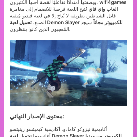
wifi4games
وبصفتها امتدادًا تفاعليًا لقصة أحبها الكثيرون،
العاب واي فاي
تُتيح اللعبة فرصةً للانضمام إلى مغامرة
قاتل الشياطين بطريقة لا تُتاح إلا في لعبة فيديو مُتقنة
تحميل لعبة Demon Slayer للكمبيوتر مجاناً
سيجد
الصنع.
المُعجبون الذين كانوا ينتظرون.
محتوى الإصدار النهائي:
أكاديمية نيزوكو كامادو، أكاديمية كيميتسو زينيتسو
أغاتسوما
تحميل لعبة Demon Slayer للكمبيوتر من ميديا