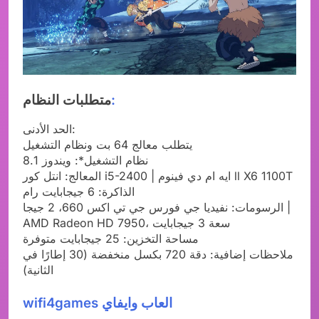
:
متطلبات النظام
الحد الأدنى:
يتطلب معالج 64 بت ونظام التشغيل
نظام التشغيل*: ويندوز 8.1
المعالج: انتل كور i5-2400 | ايه ام دي فينوم ll X6 1100T
الذاكرة: 6 جيجابايت رام
الرسومات: نفيديا جي فورس جي تي اكس 660، 2 جيجا |
AMD Radeon HD 7950، سعة 3 جيجابايت
مساحة التخزين: 25 جيجابايت متوفرة
ملاحظات إضافية: دقة 720 بكسل منخفضة (30 إطارًا في
الثانية)
wifi4games العاب وايفاي