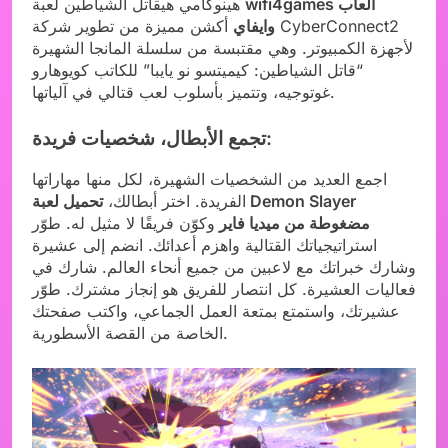
wifi4games العاب
هينوكامي هيقاتل الشياطين لعبة
وايفاي
أكشن مميزة من تطوير شركة CyberConnect2
لأجهزة الكمبيوتر. وهي مقتبسة من سلسلة المانجا الشهيرة
“قاتل الشياطين: كيميتسو نو يايبا” للكاتب كويوهارو
غوتوجيه، وتتميز بأسلوب لعب قتالي في آلياتها.
تجمع الأبطال، شخصيات فريدة:
اجمع العديد من الشخصيات الشهيرة، لكل منها مهاراتها
الفريدة. اختر أبطالك،
تحميل لعبة Demon Slayer
مضغوطة من ميديا فاير
وكوّن فريقًا لا مثيل له. طوّر
استراتيجياتك القتالية واهزم أعدائك. انضم إلى عشيرة
وشارك خبراتك مع لاعبين من جميع أنحاء العالم. شارك في
فعاليات العشيرة. كل انتصار للفريق هو إنجاز مشترك. طوّر
عشيرتك، واستمتع بمتعة العمل الجماعي، واكتب صفحتك
الخاصة من القصة الأسطورية.