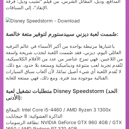
المدافع، وديل، المقاتل الشرس، من فيلم “تشيب وديل: فرقة
الإنقاذ”، إلى السباقات.
صُممت لعبة ديزني سبيدستورم لتوفير متعة خالصة:
باعتبارها مرتبطة بواحدة من أكبر الأسماء في عالم الترفيه
العائلي اليوم، ديزني، فقد صُممت اللعبة لتجذب شريحة واسعة
من اللاعبين. فهي تمزج عناصر من عدد من الأفلام الكلاسيكية،
لتُقدم تجربة لعب متنوعة وديناميكية وممتعة بلا حدود. مع ذلك،
لا تُقدم اللعبة أي شيء أصيل تمامًا، لأن ألعاب سباق السيارات
القتالية موجودة منذ فترة. ومع ذلك، فهي ممتعة للغاية.
متطلبات تشغيل لعبة Disney Speedstorm (الحد
:
الأدنى)
المعالج: Intel Core i5-4460 / AMD Ryzen 3 1300x
الذاكرة العشوائية: 8 جيجابايت
بطاقة الرسومات: NVIDIA GeForce GTX 960 4GB / GTX
1650 / AMD Radeon R7 370 4GB