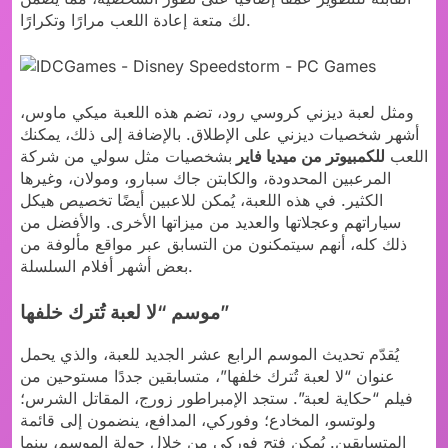
لك متعة إعادة اللعب مرارًا وتكرارًا.
ومثل لعبة ديزني كروسي رود، تضم هذه اللعبة ميكي ماوس،
أشهر شخصيات ديزني على الإطلاق. بالإضافة إلى ذلك، يمكنك
اللعب
للكمبيوتر من ميديا فاير
بشخصيات مثل سولي من شركة
المرعبين المحدودة، والكابتن جاك سبارو، ومولان، وغيرها
الكثير. في هذه اللعبة، يُمكن للاعبين أيضًا تخصيص هيكل
سياراتهم وعجلاتها والعديد من ميزاتها الأخرى. والأفضل من
ذلك كله، أنهم سيتمكنون من التسابق عبر مواقع مألوفة من
بعض أشهر أفلام السلسلة.
موسم “لا لعبة تُترك خلفها”
يُقدّم تحديث الموسم الرابع عشر الجديد للعبة، والذي يحمل
عنوان “لا لعبة تُترك خلفها”، متسابقين جددًا مستوحين من
فيلم “حكاية لعبة”. ستجد الإمبراطور زورج، المقاتل الشرس؛
ولوتسو، المخادع؛ وفوركي، المدافع، ينضمون إلى قائمة
المتسابقين. يُمكن فتح فوركي من خلال جولة الموسم، بينما