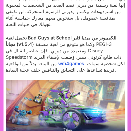
إنها لعبة رسمية من ديزني تضم العديد من الشخصيات المحبوبة
من استوديوهات بيكسار وديزني للرسوم المتحركة. لن تكتفي
بمنافسة خصومك، بل ستخوض معهم معارك حماسية أثناء
تجولك في حلبات اللعبة.
تحميل لعبة Bad Guys at School للكمبيوتر من ميديا فاير
وكما هو متوقع من لعبة مصنفة PEGI-3
مجاناً (v1.5.4)
ومعتمدة من ديزني، فإن عناصر القتال في Disney
Speedstorm ذات طابع كرتوني مميز، وُضعت لإضفاء المزيد
. لكل شخصية سمات
wifi4games
من المتعة بدلاً من الواقعية
فريدة تساعدها على التسابق والتنافس خلف عجلة القيادة.