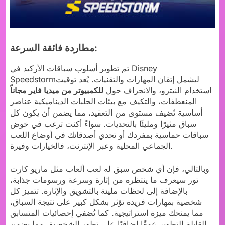
مطاردة فائقة السرعة:
تم تطوير أسلوب سباقات الأركيد في Disney
Speedstormليشمل إتقان المهارات والتقنيات. يُعد توقيت
استخدام النيترو، والانجراف حول
للكمبيوتر من ميديا فاير مجاناً
المنعطفات، والتكيف مع بيئات الحلبات الديناميكية عناصر
أساسية تُضيف مستوى من التعقيد، مما يضمن أن يكون كل
سباق مثيرًا ومليئًا بالتحديات. سواءً أكنت ترغب في خوض
سباقات حماسية بمفردك أو تحدي أصدقائك في أوضاع اللعب
الجماعي المحلية وعبر الإنترنت، فالخيارات وفيرة.
وبالتالي، فإن أي شخص سبق له لعب ألعاب مثل ماريو كارت
تور سيعرف ما ينتظره من إثارة وسرعة ورسومات جذابة،
بالإضافة إلى لحظات مليئة بالتشويق والإثارة. تتميز كل
شخصية بمهارات فريدة تؤثر بشكل كبير على نتيجة السباق،
مما يمنحك ميزة استراتيجية. كما تُضفي إحصائيات المتسابق
القابلة للتطوير عمقًا إضافيًا على تطور الشخصية، مما يضمن