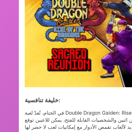
خليفة تنافسية:
في الختام، تُعدّ لعبة Double Dragon Gaiden: Rise of the Dragons – Sacred Reunion إضافة ممتازة لسلسلة
 اثنين والشخصيات القابلة للفتح، يمكن للاعبين توقع