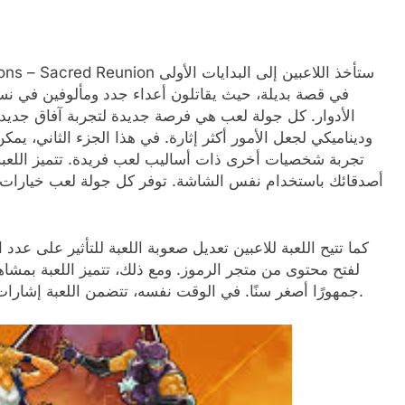
الأدوار. كل جولة لعب هي فرصة جديدة لتجربة آفاق جديدة
وديناميكي لجعل الأمور أكثر إثارة. في هذا الجزء الثاني، يم
تجربة شخصيات أخرى ذات أساليب لعب فريدة. تتميز اللعبة ب
أصدقائك باستخدام نفس الشاشة. توفر كل جولة لعب خيارات لا
كما تتيح اللعبة للاعبين تعديل صعوبة اللعبة للتأثير على ع
لفتح محتوى من متجر الرموز. ومع ذلك، تتميز اللعبة بمشاه
جمهورًا أصغر سنًا. في الوقت نفسه، تتضمن اللعبة إشارات إلى التبغ قد تكون مثيرة وغير مناسبة لبعض اللاعبين.