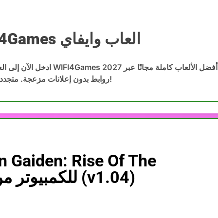
WIFI4Games العاب وايفاي
WIFI4Games ا
ادخل الآن إلى العاب وايفاي WIFI4Games 2027 وحمّ
روابط بدون إعلانات مزعجة. متجددة باستمرار!
Dragons للكمبيوتر من ميديا فاير مجاناً (v1.04)