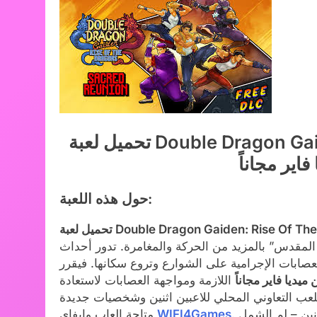
تحميل لعبة Double Dragon Gaiden: Rise Of The Dragons للكمبيوتر
حول هذه اللعبة:
 المقدس” بالمزيد من الحركة والمغامرة. تدور أحداث
عصابات الإجرامية على الشوارع وتروع سكانها. فيقرر
ميديا فاير مجاناً
اللازمة ومواجهة العصابات لاستعادة
لعب التعاوني المحلي للاعبين اثنين وشخصيات جديدة
. كما تعود عناصر مألوفة في “دبل دراغون جايدن: صعود التنانين – لم الشمل
WIFI4Games
متاحة العاب وايفاي