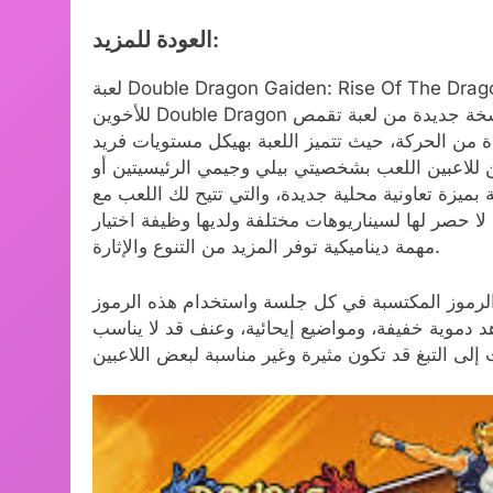
العودة للمزيد:
لعبة Double Dragon Gaiden: Rise Of The Dragons – Sacred Reunion ستأخذ اللاعبين إلى البدايات الأولى
للأخوين Double Dragon في قصة بديلة، حيث يقاتلون أعداء جدد ومألوفين في نسخة جديدة من لعبة تقمص
 من الحركة، حيث تتميز اللعبة بهيكل مستويات فريد
كن للاعبين اللعب بشخصيتي بيلي وجيمي الرئيسيتين أو
ميزة تعاونية محلية جديدة، والتي تتيح لك اللعب مع
 حصر لها لسيناريوهات مختلفة ولديها وظيفة اختيار
مهمة ديناميكية توفر المزيد من التنوع والإثارة.
دد الرموز المكتسبة في كل جلسة واستخدام هذه الرموز
د دموية خفيفة، ومواضيع إيحائية، وعنف قد لا يناسب