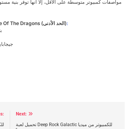
مواصفات كمبيوتر متوسطة على الأقل، إلا أنها توفر بنية مست
:
متطلبات تشغيل لعبة Double Dragon Gaiden: Rise Of The Dragons (الحد الأدنى)
المعالج: 
بطاقة الفيديو: a GeForce GTX 1050 – 4
s:
Next:
تحميل لعبة Deep Rock Galactic للكمبيوتر من ميديا