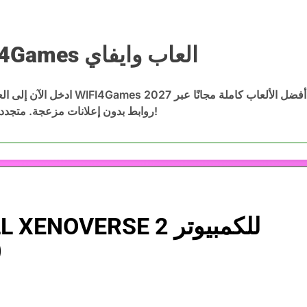
WIFI4Games العاب وايفاي
WIFI4Games ا
ادخل الآن إلى العاب وايفاي WIFI4Games 2027 وحمّ
روابط بدون إعلانات مزعجة. متجددة باستمرار!
م