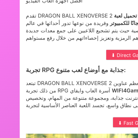
أفضل أجهزة ألعاب الفيديو
حميل لعبة DRAGON BALL XENOVERSE 2 تورنت كاملة
انًا للكمبيوتر
وفريدة من نوعها تدور أحداثها في عالم Dragon Ball، مما يسمح لك بالانغماس في سرد ​​أصلي
ة حيث يتم تشجيع اللاعبين على جمع معدات جديدة
⬇ Direct G
تجربة RPG جذابة مع أوضاع لعب متنوع:
تبتعد DRAGON BALL XENOVERSE 2 عن تنسيق لعبة القتال التقليدية لمعظم عناوين Dragon Ball، وتختار بدلاً
WIFI4Gam
من ذلك تجربة RPG آسرة العاب وايفاي
لإنترنت جذابة، ومجموعة متنوعة من المهام، وتخصيص
⬇ Fast 