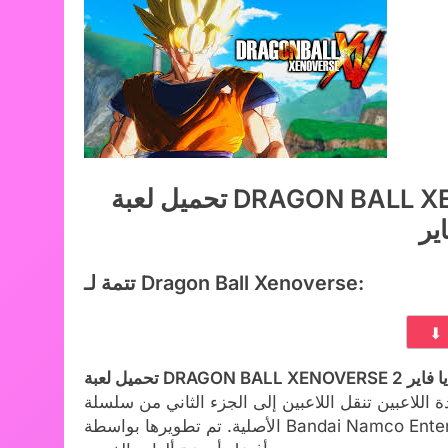
تحميل لعبة DRAGON BALL XENOVERSE 2 للكمبيوتر مجاناً من ميديا
تتمة لـ Dragon Ball Xenoverse:
اعبين تنقل اللاعبين إلى الجزء الثاني من سلسلة Xenoverse. إنها تتمة للعبة Dragon Ball Xenoverse
الأصلية. تم تطويرها بواسطة Bandai Namco Entertainment، وهي متوفرة على أجهزة الكمبيوتر وأجهزة الألعاب.