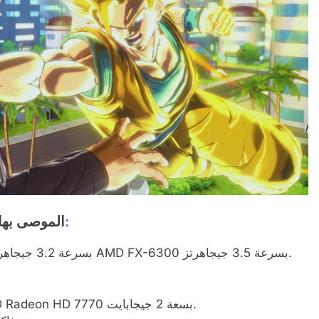
:
متطلبات DRAGON BALL XENOVERSE 2 الموصى به
وحدة المعالجة المركزية: Intel Core i5-3470 بسرعة 3.2 جيجاهرتز أو AMD FX-6300 بسرعة 3.5 جيجاهرتز.
بطاقة الفيديو: Nvidia GeForce GTX 660 أو AMD Radeon HD 7770 بسعة 2 جيجابايت.