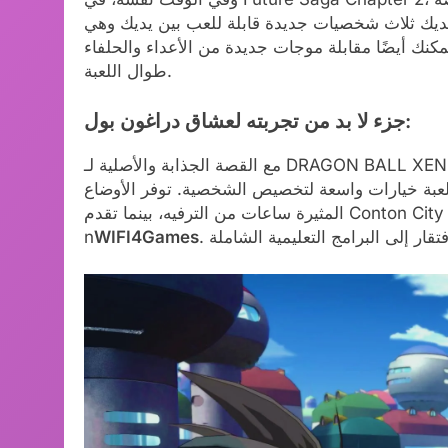
اث شخصيات جديدة قابلة للعب بين يديك وهي Jiren وBelmod وGoku.
مكنك أيضًا مقابلة موجات جديدة من الأعداء والحلفاء
طوال اللعبة.
جزء لا بد من تجربته لعشاق دراغون بول:
مع القصة الجذابة والأصلية لـ DRAGON BALL XENOVERSE 2، يمكنك إنشاء شخصيتك والشروع في مغامرة
ة للعب، تقدم اللعبة خيارات واسعة لتخصيص الشخصية. توفر الأوضاع
المثيرة ساعات من الترفيه، بينما تقدم Conton City استكشافًا مجانيًا وحتى الطيران في مناطق معينة
n
WIFI4Games