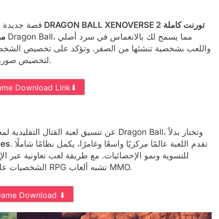
تقدم DRAGON BALL XENOVERSE 2 قصة جديدة
ت
مج
واللعب بشخصية تنشئها من الصفر. وتؤكد على تخصيص الشخصي
لتخصيص صورهم الرمزية وتعزيز إحصاءاتهم من خلال رفع مستواهم.
ame Download Link⬇
. تقدم اللعبة عالمًا مركزيًا واسعًا وغامرًا، يكمل نظامًا شاملًا
es
للتسوية ونمو الإحصائيات. مع طريقة لعب تعاونية عبر ا
الشخصيات على نطاق واسع، تجسد اللعبة العناصر الأساسية لتجربة RPG تشبه ألعاب MMO.
Game Download ⬇