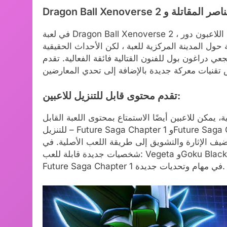
ول المدينة المركزية للعبة ، لكن الأحداث الحقيقية
راغون بول للفنون القتالية فائقة الفعالية. تقدم
تقدم محتوى قابل للتنزيل للاعبين:
 يمكن للاعبين أيضًا الاستمتاع بمحتوى اللعبة القابل
للتنزيل – Future Saga Chapter 1 وFuture Saga Chapter 2. يقدم كلا المحتوىين القابلين للتنزيل شخصيات
رة والتشويق إلى طريقة اللعب الأصلية. في Future Saga Chapter 1، هناك خمس
شخصيات جديدة قابلة للعب: Vegeta وGoku Black وBroly وAndroid 18 وVidel. بالإضافة إلى ذلك، يضعك
Future Saga Chapter 1 في مهام وتحديات جديدة.