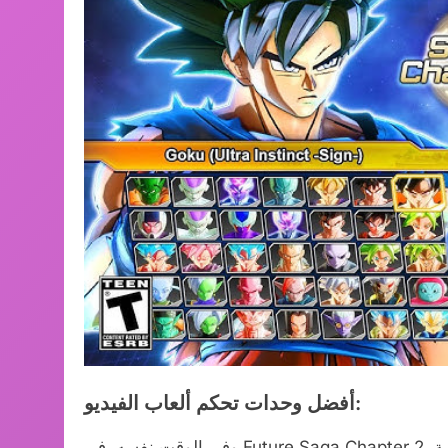
أفضل وحدات تحكم ألعاب الفيديو:
وفي الوقت نفسه، في Future Saga Chapter 2، تستمر قصة Time Patroller وتركز على مستقبل Trunk المدمر.