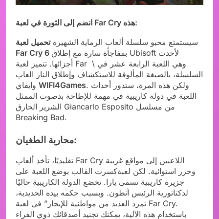
انضم إلى الثورة في لعبة Far Cry هذه:
سيستمتع محبو سلسلة ألعاب الرماية الشهيرة
تحميل لعبة
بمفاجأة سارة مع إطلاق Ubisoft لأحدث
Far Cry 6
أجزائها. تتميز لعبة Far \ وهي اللعبة الرابعة عشر في
السلسلة، بالصيغة المألوفة للاستكشاف وإطلاق النار العاب
. ولكن هذه المرة، ستدور أحداث
WIFI4Games
وايفاي
اللعبة في دولة كاريبية في مهمة للإطاحة بدصوت الممثل
الشرير الخارق Giancarlo Esposito من مسلسل
Breaking Bad.
محاربة الطغيان:
تقليديًا، تأخذ ألعاب Far Cry اللاعبين إلى مواقع غريبة
وجزر استوائية. لكن لعبةكسرت القالب بوضع اللعبة على
جزيرة كاريبية تسمى يارا. تخضع الدولة الكاريبية حاليًا
لدكتاتورية الرئيس أنطون. وبسبب حكمه بيده الحديدية،
تمرد العديد من مواطنية للإيجار” في لعبة Far Cry.
باستخدام هذه الآلية، يمكنك تجنيد أصدقائك ذوي الفراء