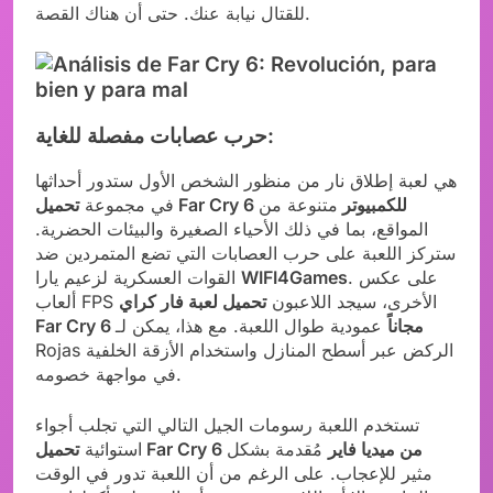
للقتال نيابة عنك. حتى أن هناك القصة.
حرب عصابات مفصلة للغاية:
هي لعبة إطلاق نار من منظور الشخص الأول ستدور أحداثها
تحميل Far Cry 6 للكمبيوتر
متنوعة من
في مجموعة
المواقع، بما في ذلك الأحياء الصغيرة والبيئات الحضرية.
ستركز اللعبة على حرب العصابات التي تضع المتمردين ضد
. على عكس
WIFI4Games
القوات العسكرية لزعيم يارا
ألعاب FPS الأخرى، سيجد اللاعبون
تحميل لعبة فار كراي
Far Cry 6 مجاناً
عمودية طوال اللعبة. مع هذا، يمكن لـ
Rojas الركض عبر أسطح المنازل واستخدام الأزقة الخلفية
في مواجهة خصومه.
تستخدم اللعبة رسومات الجيل التالي التي تجلب أجواء
تحميل Far Cry 6 من ميديا فاير
مُقدمة بشكل
استوائية
مثير للإعجاب. على الرغم من أن اللعبة تدور في الوقت