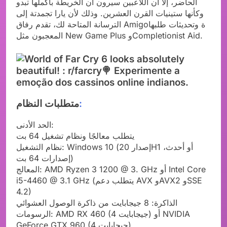
الحاضر، إلا أن اللاعبين سيرون أن الخريطة بأكملها تبدو
وكأنها ستينيات القرن العشرين. وذلك لأن يارا تجمدتة إلى
الترسانة المتاحة لك، تقدم رفاق Amigoة وتحديثات طلبها
المعجبون مثل New Game Plus وCompletionist Aid.
:
متطلبات النظام
الحد الأدنى:
يتطلب معالجًا ونظام تشغيل 64 بت
نظام التشغيل: Windows 10 (إصدار 20H1 أو أحدث،
إصدارات 64 بت)
المعالج: AMD Ryzen 3 1200 @ 3. GHz أو Intel Core
i5-4460 @ 3.1 GHz (يتطلب دعم AVX وAVX2 وSSE
4.2)
الذاكرة: 8 جيجابايت من ذاكرة الوصول العشوائي
الرسومات: AMD RX 460 (4 جيجابايت) أو NVIDIA
GeForce GTX 960 (4 جيجابايت)