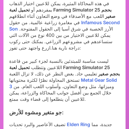
في هذه المحاكاة المثيرة، يمكن للاعبين اختيار الذهاب
بمفردهم أو
تحميل لعبة Farming Simulator 25 بحجم
صغير
اللعب مع الأصدقاء في وضع التعاون أثناء انطلاقهم
Infamous Second
في مغامرة زراعية عالمية. من حقول
الأرز الخصبة في شرق آسيا إلى الحقول المفتوحة.
Son
يمكن للاعبين الاختيار من بين 400 نوع من الآلات التي
ستساعدهم في مشروعهم الزراعي. يمكنك حتى ركوب
دراجة نارية هنا.ازرع واجتهد حتى تفوز:
ليست مناسبة للمبتدئين بالنسبة لجزء كبير من قاعدة
اللاعبين وتتطلب
تحميل لعبة Farming Simulator 25
بحجم صغير
تعليمي حاد. بغض النظر عن ذلك، لا تزال اللعبة
Metal Gear Solid
تستحق المحاولة نظرًا لكثرة محتوياتها
وميزاتها، مثل وضع التعاون، وأسلوب اللعب العام. من
3
خلال الجمع بين أفضل جوانب المحاكاة والزراعة، يمكن
للاعبين أن يتطلعوا إلى قضاء وقت ممتع.
جو متغير ومشوه للأرض:
جديدة، مما
Elden Ring
تضيف الأعاصير والبرد تحديات