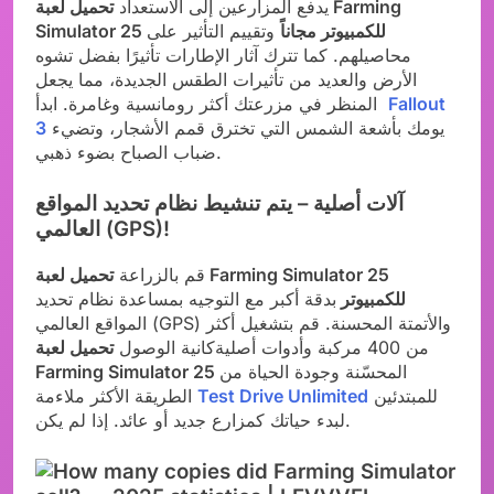
يدفع المزارعين إلى الاستعداد
تحميل لعبة Farming
Simulator 25 للكمبيوتر مجاناً
وتقييم التأثير على
محاصيلهم. كما تترك آثار الإطارات تأثيرًا بفضل تشوه
الأرض والعديد من تأثيرات الطقس الجديدة، مما يجعل
Fallout
المنظر في مزرعتك أكثر رومانسية وغامرة. ابدأ
يومك بأشعة الشمس التي تخترق قمم الأشجار، وتضيء
3
ضباب الصباح بضوء ذهبي.
آلات أصلية – يتم تنشيط نظام تحديد المواقع
العالمي (GPS)!
قم بالزراعة
تحميل لعبة Farming Simulator 25
للكمبيوتر
بدقة أكبر مع التوجيه بمساعدة نظام تحديد
المواقع العالمي (GPS) والأتمتة المحسنة. قم بتشغيل أكثر
من 400 مركبة وأدوات أصليةكانية الوصول
تحميل لعبة
المحسّنة وجودة الحياة من
Farming Simulator 25
للمبتدئين
Test Drive Unlimited
الطريقة الأكثر ملاءمة
لبدء حياتك كمزارع جديد أو عائد. إذا لم يكن.