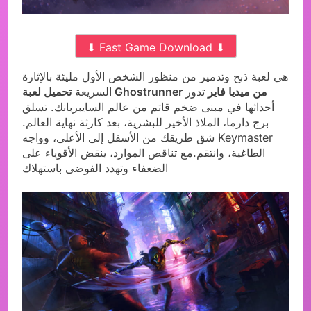
⬇ Fast Game Download ⬇
هي لعبة ذبح وتدمير من منظور الشخص الأول مليئة بالإثارة
تحميل لعبة Ghostrunner من ميديا فاير
تدور
السريعة
أحداثها في مبنى ضخم قاتم من عالم السايبربانك. تسلق
برج دارما، الملاذ الأخير للبشرية، بعد كارثة نهاية العالم.
شق طريقك من الأسفل إلى الأعلى، وواجه Keymaster
الطاغية، وانتقم.مع تناقص الموارد، ينقض الأقوياء على
الضعفاء وتهدد الفوضى باستهلاك