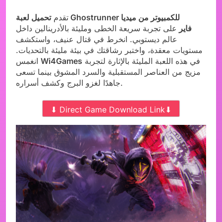
تقدم
تحميل لعبة Ghostrunner للكمبيوتر من ميديا
فاير
على تجربة سريعة الخطى ومليئة بالأدرينالين داخل
عالم ديستوبي. انخرط في قتال عنيف، واستكشف
مستويات معقدة، واختبر رشاقتك في بيئة مليئة بالتحديات.
في هذه اللعبة المليئة بالإثارة لتجربة
Wi4Games
انغمس
مزيج من العناصر المستقبلية والسرد المشوق بينما تسعى
جاهدًا لغزو البرج وكشف أسراره.
⬇ Direct Game Download Link⬇