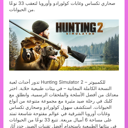
صحاري تكساس وغابات كولورادو وأوروبا لتعقب 33 نوعًا
من الحيوانات.
تدور أحداث لعبة Hunting Simulator 2 للكمبيوتر –
النسخة الكاملة المجانية – في بيئات طبيعية خلابة. اختر
معداتك من أفضل الأسلحة والملحقات الرسمية، وانطلق مع
كلبك في رحلة صيد مثيرة مع مجموعة متنوعة من أنواع
الحيوانات. استكشف سهول كولورادو وصحاري تكساس
وغابات أوروبا الشرقية في عوالم مفتوحة شاسعة تمتد
على مساحة 6 أميال مربعة. تتبع 33 نوعًا من الحيوانات
في بيئاتها الطبيعية باستخدام أفضل تقنيات الصيد. حدد آثار