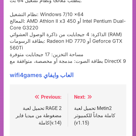
يتطلب معالجًا ونظام تشغيل 64 بت.
نظام التشغيل: Windows 7/10 x64
المعالج: AMD Athlon II x3 450 أو Intel Pentium Dual-
Core G3220
الذاكرة: 4 جيجابايت من ذاكرة الوصول العشوائي (RAM)
بطاقة الرسومات: Radeon HD 7770 أو Geforce GTX
560Ti
مساحة التخزين: 17 جيجابايت متوفرة
بطاقة الصوت: مدمجة أو مخصصة، متوافقة مع DirectX 9
wifi4games العاب وايفاي
Previous:
Next:
Post
تحميل لعبة Metin2
تحميل لعبة RAGE 2
navigation
كاملة مجاناً للكمبيوتر
مضغوطة من ميديا فاير
(v1.15)
كاملة(v.14)