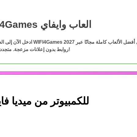
WIFI4Games العاب وايفاي
WIFI4Games ال
ادخل الآن إلى العاب وايفاي WIFI4Games 2027 وحمّ
روابط بدون إعلانات مزعجة. متجددة باستمرار!