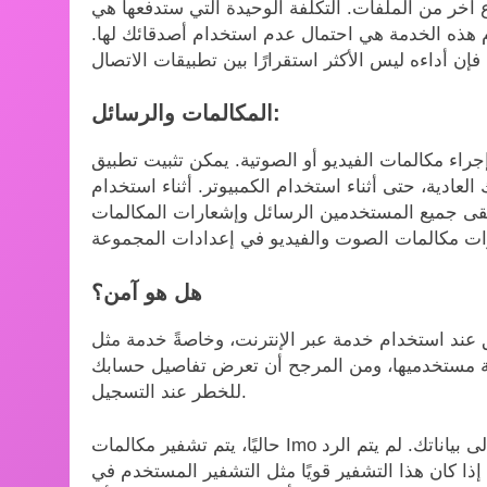
ع آخر من الملفات. التكلفة الوحيدة التي ستدفعها هي
ام هذه الخدمة هي احتمال عدم استخدام أصدقائك لها.
المكالمات والرسائل:
 مكالمات الفيديو أو الصوتية. يمكن تثبيت تطبيق Imo على
عادية، حتى أثناء استخدام الكمبيوتر. أثناء استخدام
قى جميع المستخدمين الرسائل وإشعارات المكالمات
هل هو آمن؟
دام خدمة عبر الإنترنت، وخاصةً خدمة مثل Imo لأجهزة الكمبيوتر. لا تتمتع
ة مستخدميها، ومن المرجح أن تعرض تفاصيل حسابك
للخطر عند التسجيل.
حاليًا، يتم تشفير مكالمات Imo من طرف إلى طرف لمنع مواقع الطرف الثالث من الوصول إلى بياناتك. لم يتم الرد
ن هذا التشفير قويًا مثل التشفير المستخدم في WhatsApp، ولكن نظرًا لأن الآخر أكثر شيوعًا، فمن