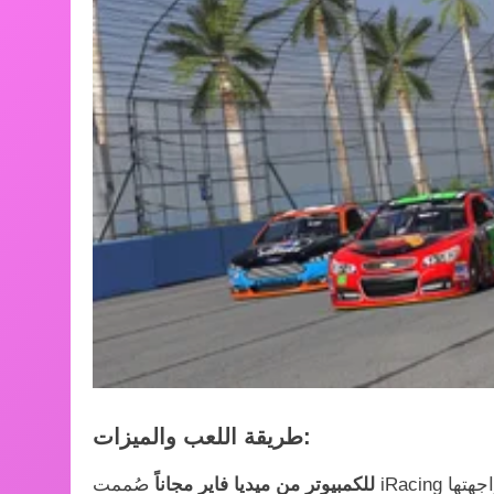
طريقة اللعب والميزات:
للكمبيوتر من ميديا فاير مجاناً
صُممت iRacing على منصة مرنة تدعم جميع أنظمة التشغيل الرئيسية. تضمن واجهتها