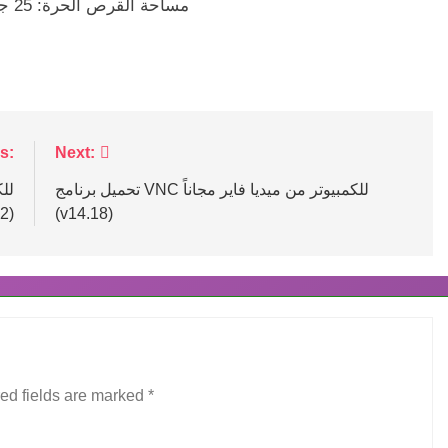
مساحة القرص الحرة: 25 جيجابايت (105 جيجابايت لجميع السيارات والمسارات)
s:
Next:
تحميل برنامج VNC للكمبيوتر من ميديا فاير مجاناً
2)
(v14.18)
ed fields are marked
*