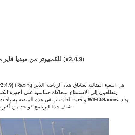
تحميل لعبة iRacing للكمبيوتر من ميديا فاير مجاناً (v2.4.9)
iRacing هي اللعبة المثالية لعشاق هذه الرياضة الذين
تحميل لعبة iRacing للكمبيوتر من ميديا فاير
يتطلعون إلى الاستمتاع بمحاكاة حماسية على أجهزة الكمبي
. وقد
WIFI4Games
واقعية للغاية، ترتقي هذه المنصة بسباقات السيارات الافتراضية إلى مستوى جديد العاب وايفاي
صُنف هذا البرنامج كواحد من أكثر برامج محاكاة سباقات السيارات واقعية المتوفرة حاليًا.