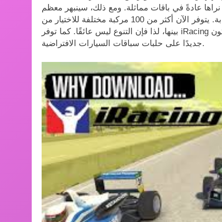
لا نراها عادةً في باقات مماثلة. ومع ذلك، سينبهر معظم
اللاعبين بالرسومات عالية الدقة والسيارات سريعة الاستجابة. يتوفر الآن أكثر من 100 مركبة مختلفة للاختيار من
بينها، لذا فإن التنوع ليس عائقًا. كما توفر iRacing عددًا من أوضاع اللعب المختلفة. وهذه ميزة إضافية لمن قد يكون
جديدًا على حلبات سباقات السيارات الافتراضية.