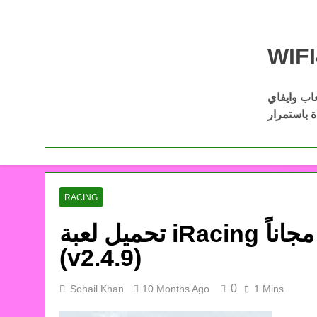
Skip
to
content
عاب وايفاي
Download Wifi4games العاب اكشن
ل أفضل الألعاب كاملة مجانًا عبر
RACING
تحميل لعبة iRacing للكمبيوتر من ميديا فاير مجاناً
(v2.4.9)
0
Sohail Khan
10 Months Ago
1 Mins