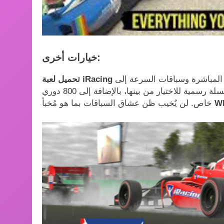
خيارات أخرى:
مسارات مختلفة تناسب احتياجات كل سائق. من المنافسات المباشرة وسباقات السرعة إلى
تحميل لعبة iRacing
حلبات التأهل، يُضفي هذا البرنامج واقعيةً مذهلة. هناك 40 سلسلة رسمية للاختيار من بينها، بالإضافة إلى 800 دوري
W
خاص. لن يُخيب ظن عشاق السباقات بما هو مُخبأ