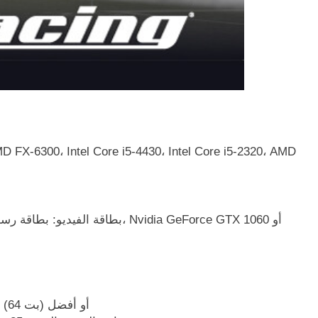
نظام التشغيل: Windows 10 (64 بت) / Windows 11 (64 بت) أو أفضل