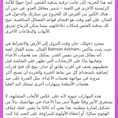
يُعد هذا الحربة، إلى جانب ترقية بندقية القنص، أمرًا حيويًا للآلية
الرئيسية الأخرى في اللعبة – تدمير معاقل العدو. في حين أن
هناك الكثير من الفرص لك للخروج من سيارتك والدخول في
القتال، فإن أهم وقت هو اقتحام قواعد الفصائل المنافسة. تتيح
لك بندقية القنص إسكات دفاعاتهم، بينما يمكن للرماح تمزيق
الأبواب والدفاعات الأخرى.
بمجرد دخولك، حان وقت النزول إلى الأرض والانخراط في
القتال. يشبه القتال لعبة Batman Arkham، حيث يثبت ماكس
أنه مقاتل شرس بنفس القدر. يمكنك صد هجمات الأعداء
وتفاديها بناءً على الإرشادات التي تظهر على الشاشة قبل
تحطيمهم بعنف في أقرب طابق أو جدار. يتيح لك فتح قدرات
إضافية باستخدام كل من نقاط الخبرة والخردة أن تصبح أكثر
مرونة في مواجهة هجمات الأعداء، مثل القدرة على صد
هجمات الأسلحة ومهارات أخرى تمنحك اليد العليا.
هذه المهارات حيوية لأنه على عكس الألعاب المشابهة، لا
يستغرق الأمر وقتًا طويلاً حتى يبدأ الأعداء في مهاجمتك بدلاً من
تشكيل إشارة منظمة. هذا يعني أنه غالبًا ما يتعين عليك إيقاف
الهجوم مبكرًا، أو إعطاء الأولوية للمراوغة على الصد، إذا كنت