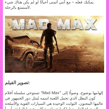
يمكنك فعله – مع أنني أتمنى أحيانًا لو لم يكن هناك شيء
لأستمتع بالرحلة.
تصوير الفيلم:
تستوحي سلسلة أفلام “Mad Max” إلهامها بوضوح، وصولًا إلى
كون البطل الذي تحمل اللعبة اسمه يُمثل دور الجمهور في
عالمها المجنون. الثوابت الوحيدة هي السيارات القوية والأسلحة
والصحراء القاسية (ولكنها جميلة بشكلٍ مخيف) المليئة بأسوأ