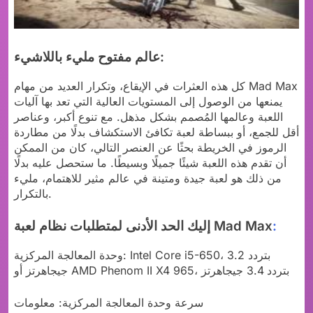
عالم مفتوح مليء باللاشيء:
كل هذه العثرات في الإيقاع، وتكرار العديد من مهام Mad Max
يمنعها من الوصول إلى المستويات العالية التي تعد بها آليات
اللعبة وعالمها المُصمم بشكل مذهل. مع تنوع أكبر، وعناصر
أقل للجمع، أو ببساطة لعبة تكافئ الاستكشاف بدلًا من مطاردة
الرموز في الخريطة بحثًا عن العنصر التالي، كان من الممكن
أن تقدم هذه اللعبة شيئًا جميلًا وبسيطًا. ما ستحصل عليه بدلًا
من ذلك هو لعبة جيدة ومتينة في عالم مثير للاهتمام، مليء
بالتكرار.
:
إليك الحد الأدنى لمتطلبات نظام لعبة Mad Max
وحدة المعالجة المركزية: Intel Core i5-650، بتردد 3.2
جيجاهرتز أو AMD Phenom II X4 965، بتردد 3.4 جيجاهرتز
سرعة وحدة المعالجة المركزية: معلومات