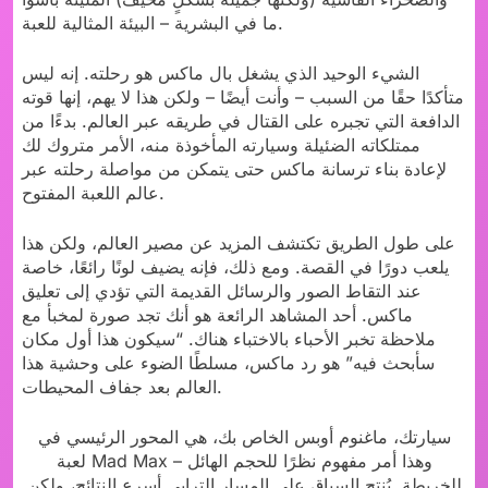
ما في البشرية – البيئة المثالية للعبة.
الشيء الوحيد الذي يشغل بال ماكس هو رحلته. إنه ليس
متأكدًا حقًا من السبب – وأنت أيضًا – ولكن هذا لا يهم، إنها قوته
الدافعة التي تجبره على القتال في طريقه عبر العالم. بدءًا من
ممتلكاته الضئيلة وسيارته المأخوذة منه، الأمر متروك لك
لإعادة بناء ترسانة ماكس حتى يتمكن من مواصلة رحلته عبر
عالم اللعبة المفتوح.
على طول الطريق تكتشف المزيد عن مصير العالم، ولكن هذا
يلعب دورًا في القصة. ومع ذلك، فإنه يضيف لونًا رائعًا، خاصة
عند التقاط الصور والرسائل القديمة التي تؤدي إلى تعليق
ماكس. أحد المشاهد الرائعة هو أنك تجد صورة لمخبأ مع
ملاحظة تخبر الأحباء بالاختباء هناك. “سيكون هذا أول مكان
سأبحث فيه” هو رد ماكس، مسلطًا الضوء على وحشية هذا
العالم بعد جفاف المحيطات.
سيارتك، ماغنوم أوبس الخاص بك، هي المحور الرئيسي في
لعبة Mad Max – وهذا أمر مفهوم نظرًا للحجم الهائل
للخريطة. يُنتج السباق على المسار الترابي أسرع النتائج، ولكن