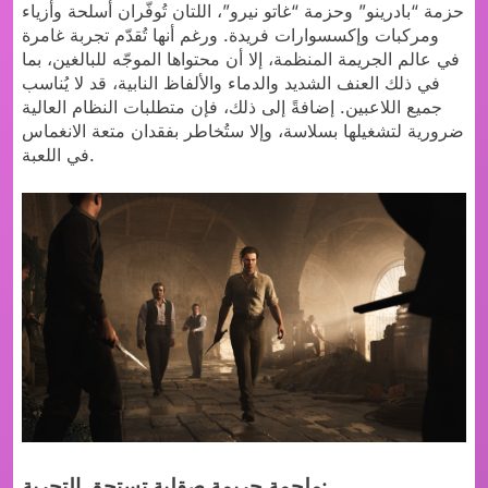
حزمة “بادرينو” وحزمة “غاتو نيرو”، اللتان تُوفّران أسلحة وأزياء
ومركبات وإكسسوارات فريدة. ورغم أنها تُقدّم تجربة غامرة
في عالم الجريمة المنظمة، إلا أن محتواها الموجّه للبالغين، بما
في ذلك العنف الشديد والدماء والألفاظ النابية، قد لا يُناسب
جميع اللاعبين. إضافةً إلى ذلك، فإن متطلبات النظام العالية
ضرورية لتشغيلها بسلاسة، وإلا ستُخاطر بفقدان متعة الانغماس
في اللعبة.
ملحمة جريمة صقلية تستحق التجربة: