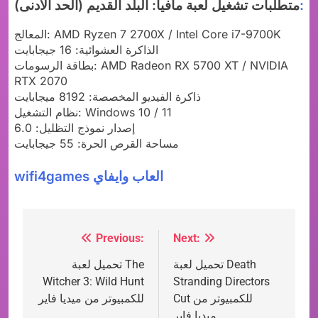
:
متطلبات تشغيل لعبة مافيا: البلد القديم (الحد الأدنى)
المعالج: AMD Ryzen 7 2700X / Intel Core i7-9700K
الذاكرة العشوائية: 16 جيجابايت
بطاقة الرسومات: AMD Radeon RX 5700 XT / NVIDIA
RTX 2070
ذاكرة الفيديو المخصصة: 8192 ميجابايت
نظام التشغيل: Windows 10 / 11
إصدار نموذج التظليل: 6.0
مساحة القرص الحرة: 55 جيجابايت
wifi4games العاب وايفاي
Previous:
Next:
Post
تحميل لعبة Death
تحميل لعبة The
navigation
Witcher 3: Wild Hunt
Stranding Directors
Cut للكمبيوتر من
للكمبيوتر من ميديا فاير
ميديا فاير