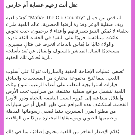
هل أنت زعيم عصابة أم حارس:
تُجسّد لعبة “Mafia: The Old Country” التناقض بين جمال
ريف صقلية الوعر وقذارة أزقتها الحضرية. عالم اللعبة مليء
بحلفاء لا يُمكن التنبؤ بتصرفاتهم وأعداء لا يرحمون، حيث تخوض
عائلات متنافسة حروبًا على النفوذ في الخفاء. الثقة نادرة،
والولاء غالبًا ما يُقاس بالدماء. انخرط في قتالٍ مصيري،
مستخدمًا القتال المباشر بالسيوف والقتال عن بُعد بأسلحة
نارية تُحاكي تلك الحقبة.
تُضفي عمليات الإطاحة الخفية والمبارزات تنوعًا على أسلوب
اللعب، بينما تُتيح مجموعة مختارة من المسدسات والبنادق
خيارات استراتيجية للتغلب على أعداء الزعيم. تتنوع بيئات
اللعبة لتشمل مواقع صقلية مختلفة، من سراديب تحت الأرض
وأطلال متداعية إلى كروم العنب النابضة بالحياة ودور الأوبرا
الفخمة. استكشف هذه المواقع على ظهر الخيل أو في سيارات
من مطلع القرن العشرين، بينما تُضفي رسوماتها المذهلة
وتصميمها الصوتي وموسيقاها المختارة مزيدًا من الواقعية.
يُقدّم الإصدار الفاخر من اللعبة محتوى إضافيًا، بما في ذلك