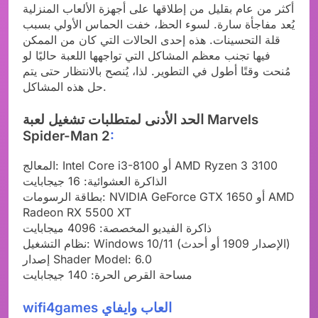
أكثر من عام بقليل من إطلاقها على أجهزة الألعاب المنزلية
يُعد مفاجأة سارة. لسوء الحظ، خفت الحماس الأولي بسبب
قلة التحسينات. هذه إحدى الحالات التي كان من الممكن
فيها تجنب معظم المشاكل التي تواجهها اللعبة حاليًا لو
مُنحت وقتًا أطول في التطوير. لذا، يُنصح بالانتظار حتى يتم
حل هذه المشاكل.
الحد الأدنى لمتطلبات تشغيل لعبة Marvels
Spider-Man 2
:
المعالج: Intel Core i3-8100 أو AMD Ryzen 3 3100
الذاكرة العشوائية: 16 جيجابايت
بطاقة الرسومات: NVIDIA GeForce GTX 1650 أو AMD
Radeon RX 5500 XT
ذاكرة الفيديو المخصصة: 4096 ميجابايت
نظام التشغيل: Windows 10/11 (الإصدار 1909 أو أحدث)
إصدار Shader Model: 6.0
مساحة القرص الحرة: 140 جيجابايت
wifi4games العاب وايفاي