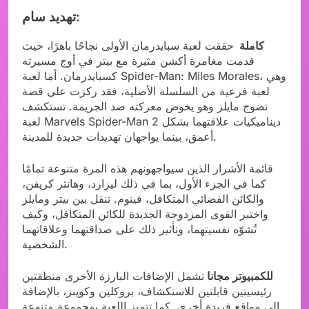
تهديد سام:
كاملة
حققت لعبة سبايدرمان الأولى نجاحًا باهرًا، حيث
قدمت مغامرة أكشن مثيرة مع بيتر في أوج مسيرته
كسبايدرمان. أما لعبة Spider-Man: Miles Morales، وهي
لعبة فرعية من السلسلة الأصلية، فقد ركزت على قصة
نضوج مايلز وهو يخوض معركته ضد الجريمة. تستكشف
لعبة Marvels Spider-Man 2 ديناميكيات علاقتهما بشكل
أعمق، بينما يواجهان تهديدات جديدة للمدينة.
قائمة الأشرار الذين سيواجهونهم هذه المرة متنوعة تمامًا
كما في الجزء الأول، بما في ذلك ليزارد، وهانتر كريفن،
والكائن الفضائي المتكافل، فينوم. تنقل بين بيتر ومايلز
واختبر القوى المزدوجة الجديدة للكائن المتكافل، وكيف
تُشوّه نفسيتهما، وتأثير ذلك على صداقتهما وعلاقاتهما
الشخصية.
للكمبيوتر مجانا
تشمل الإضافات البارزة الأخرى منطقتين
رئيسيتين قابلتين للاستكشاف، بروكلين وكوينز، بالإضافة
إلى مواقع فريدة أخرى. كما تتميز اللعبة بمجموعة متنوعة