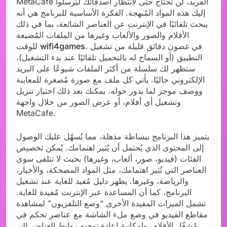
MetaCafe الفريد، لن تحتاج حتى لانتظار أصدقائك ليُرسلوا
إليك هذه المواد المُبهجة. الفكرة الأساسية للبرنامج هي أنه
يبحث تلقائيًا في الإنترنت عن العناصر الشائعة، بما في ذلك
الأفلام والصور والألعاب وغيرها من الملفات المُضيعة
. في غضون دقائق قليلة من تشغيل
wifi4games
للوقت
التطبيق (أو السماح له بالتحميل تلقائيًا عند بدء التشغيل)،
ستظهر لك سلسلة من أكثر الملفات شيوعًا على البريد
الإلكتروني حاليًا. يأتي كل ملف مع صورة مُصغرة للمعاينة
ووصف موجز لما يدور حوله. يمكنك بعد ذلك اختيار تنزيل
وتشغيل أي أفلام، أو عرض الصور من خلال واجهة
MetaCafe.
يتميز هذا البرنامج ببساطة مذهلة، مما يُسهّل عليك الوصول
إلى المحتوى الذي يُحتمل أن يُثير اهتمامك. يُمكن تخصيص
الفئات (فيديو، صور، ألعاب، وغيرها) بحيث لا تتلقى سوى
العناصر التي تُثير اهتمامك، مثل المواد المضحكة، والأخبار،
والرياضة، وغيرها. يظهر دليل مُفيد للغاية عند تشغيل
البرنامج، كما أن المساعدة عبر الإنترنت مُفيدة للغاية.
تشمل الميزات المفيدة الأخرى “وضع التلفزيون” لمشاهدة
مقاطع الفيديو في وضع ملء الشاشة مع عناصر تحكم في
مُشغّل الأفلام، وإمكانية إعادة توجيه روابط العناصر إلى