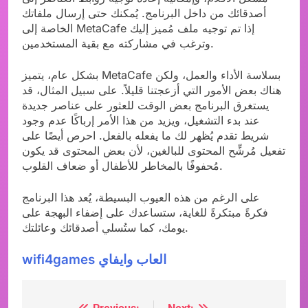
أصدقائك من داخل البرنامج. يُمكنك حتى إرسال ملفاتك
الخاصة إلى MetaCafe إذا تم توجيه ملف مُميز إليك
وترغب في مشاركته مع بقية المستخدمين.
بشكل عام، يتميز MetaCafe بسلاسة الأداء والعمل، ولكن
هناك بعض الأمور التي أزعجتنا قليلاً. على سبيل المثال، قد
يستغرق البرنامج بعض الوقت للعثور على عناصر جديدة
عند بدء التشغيل، ويزيد من هذا الأمر إرباكًا عدم وجود
شريط تقدم يُظهر لك ما يفعله بالفعل. احرص أيضًا على
تفعيل مُرشِّح المحتوى للبالغين، لأن بعض المحتوى قد يكون
مُحفوفًا بالمخاطر للأطفال أو ضعاف القلوب.
على الرغم من هذه العيوب البسيطة، يُعد هذا البرنامج
فكرةً مبتكرةً للغاية، ستساعدك على إضفاء البهجة على
يومك، كما ستُسلي أصدقائك وعائلتك.
wifi4games العاب وايفاي