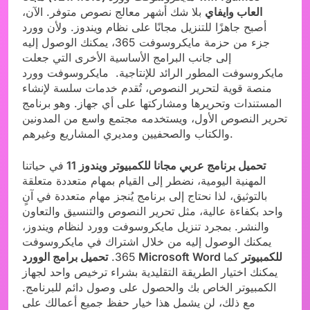
العاب وايفاي
بلا شك أشهر معالج نصوص متوفر. الآن،
أصبح جاهزًا للتنزيل مجانًا على نظام ويندوز. ولأن وورد
جزء من حزمة مايكروسوفت 365، يمكنك الوصول إليه
إلى جانب البرامج الأساسية الأخرى التي جعلت
مايكروسوفت المطور الرائد للإنتاجية. مايكروسوفت وورد
منصة قوية لتحرير النصوص، تُقدم خدمات سلسة لإنشاء
المستندات وتحريرها ومشاركتها على أي جهاز. وهو برنامج
تحرير النصوص الأول، ويستخدمه مجتمع واسع من المدونين
والكتاب والصحفيين ومديري المشاريع وغيرهم.
تحميل برنامج عربي مجانا للكمبيوتر ويندوز 11
في حياتنا
المهنية اليومية، نضطر إلى القيام بمهام متعددة متعلقة
بالتوثيق، لذا نحتاج إلى برنامج يُنجز مهام متعددة في آنٍ
واحد بكفاءة عالية، مثل تحرير النصوص والتنسيق والتعاون
والنشر. بمجرد تنزيل مايكروسوفت وورد لنظام ويندوز،
يمكنك الوصول إليه من خلال اشتراك في مايكروسوفت
تحميل برامج الوورد Microsoft Word للكمبيوتر
كما
365.
يمكنك اختيار الطريقة التقليدية بشراء ترخيص واحد لجهاز
الكمبيوتر الخاص بك والحصول على وصول دائم للبرنامج.
مع ذلك، لن يشمل هذا خيار حفظ جميع أعمالك على