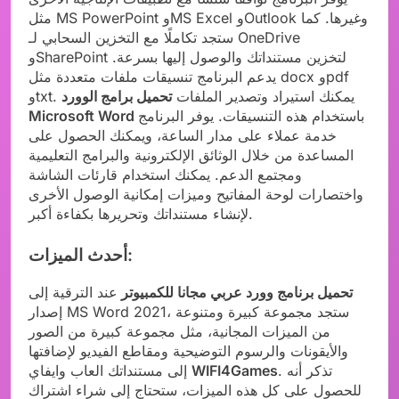
مثل MS PowerPoint وMS Excel وOutlook وغيرها. كما
ستجد تكاملًا مع التخزين السحابي لـ OneDrive
وSharePoint لتخزين مستنداتك والوصول إليها بسرعة.
يدعم البرنامج تنسيقات ملفات متعددة مثل docx وpdf
وtxt. يمكنك استيراد وتصدير الملفات
تحميل برامج الوورد
باستخدام هذه التنسيقات. يوفر البرنامج
Microsoft Word
خدمة عملاء على مدار الساعة، ويمكنك الحصول على
المساعدة من خلال الوثائق الإلكترونية والبرامج التعليمية
ومجتمع الدعم. يمكنك استخدام قارئات الشاشة
واختصارات لوحة المفاتيح وميزات إمكانية الوصول الأخرى
لإنشاء مستنداتك وتحريرها بكفاءة أكبر.
أحدث الميزات:
تحميل برنامج وورد عربي مجانا للكمبيوتر
عند الترقية إلى
إصدار MS Word 2021، ستجد مجموعة كبيرة ومتنوعة
من الميزات المجانية، مثل مجموعة كبيرة من الصور
والأيقونات والرسوم التوضيحية ومقاطع الفيديو لإضافتها
. تذكر أنه
WIFI4Games
إلى مستنداتك العاب وايفاي
للحصول على كل هذه الميزات، ستحتاج إلى شراء اشتراك