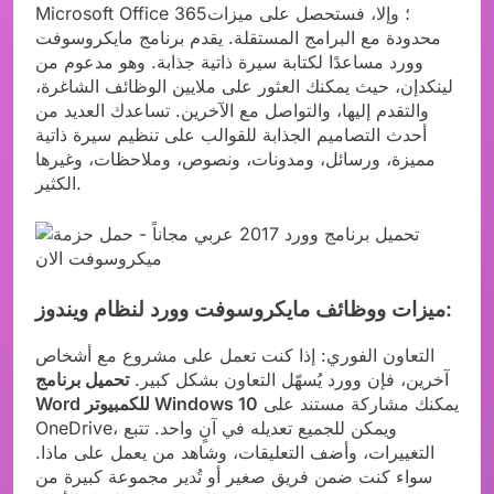
Microsoft Office 365؛ وإلا، فستحصل على ميزات
محدودة مع البرامج المستقلة. يقدم برنامج مايكروسوفت
وورد مساعدًا لكتابة سيرة ذاتية جذابة. وهو مدعوم من
لينكدإن، حيث يمكنك العثور على ملايين الوظائف الشاغرة،
والتقدم إليها، والتواصل مع الآخرين. تساعدك العديد من
أحدث التصاميم الجذابة للقوالب على تنظيم سيرة ذاتية
مميزة، ورسائل، ومدونات، ونصوص، وملاحظات، وغيرها
الكثير.
ميزات ووظائف مايكروسوفت وورد لنظام ويندوز:
التعاون الفوري: إذا كنت تعمل على مشروع مع أشخاص
آخرين، فإن وورد يُسهّل التعاون بشكل كبير.
تحميل برنامج
يمكنك مشاركة مستند على
Word للكمبيوتر Windows 10
OneDrive، ويمكن للجميع تعديله في آنٍ واحد. تتبع
التغييرات، وأضف التعليقات، وشاهد من يعمل على ماذا.
سواء كنت ضمن فريق صغير أو تُدير مجموعة كبيرة من