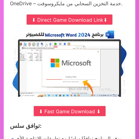
OneDrive – خدمة التخزين السحابي من مايكروسوفت.
⬇ Direct Game Download Link⬇
⬇ Fast Game Download ⬇
توافق سلس:
يوفر البرنامج توافقًا سلسًا مع تطبيقات الإنتاجية الأخرى