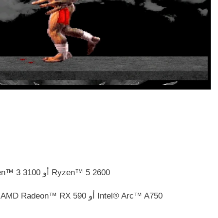
Intel® Core™ i5-6600 | AMD Ryzen™ 3 3100 أو Ryzen™ 5 2600
Nvidia GeForce® GTX 1660 أو AMD Radeon™ RX 590 أو Intel® Arc™ A750