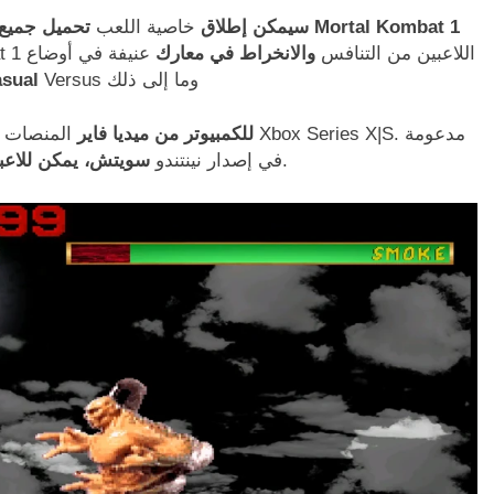
باسم “Mortal Kombat”، سيمكن إطلاق
خاصية اللعب
تحميل جميع اجزاء لعب
المشترك في Mortal Kombat 1 اللاعبين من التنافس
والانخراط في معارك
عنيفة في أوضاع
Versus وما إلى ذلك
Kombat League 
تحميل لعبة Mortal Kombat 1 للكمبيوتر من ميديا فاير
المنصات المدعومة ال
الآخرين.
في إصدار نينتندو
سويتش، يمكن للاعب