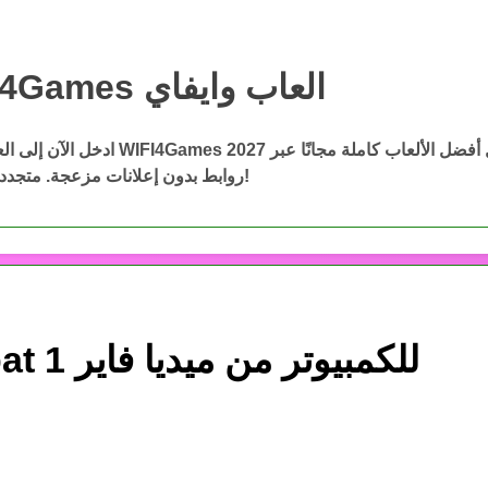
WIFI4Games العاب وايفاي
WIFI4Games ال
ادخل الآن إلى العاب وايفاي WIFI4Games 2027 وحمّ
روابط بدون إعلانات مزعجة. متجددة باستمرار!