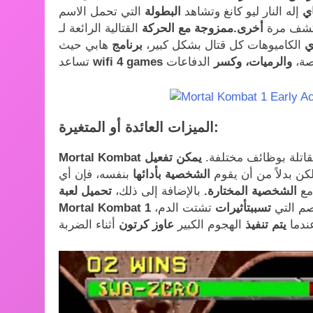
ي​
إله النار ليو كانغ وتشاهد
البطولة
التي تحمل الاسم
كشف مرة
أخرى.ممزوجة مع
الحركة
ي
الكاميوهات كل قتال بشكل كبير،
برنامج
هابي حيث
صة،
والرميات، وكسر
wifi 4 games​
تساعد
الميزات العائدة أو المتغيرة:
قاتلة بوظائف مختلفة.
يمكن تفعيل
ن بدلاً من أن يقوم
الشخصية
بأدائها
بنفسه، فإن أي
 مع
الشخصية
المختارة.
بالإضافة إلى ذلك،
تحميل لعبة
م التي
تسببتأثيرات
تشتت الدم،
عندما
يتم
تنفيذ
الهجوم الكبير
عاوز كرتون