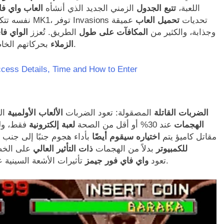
اللعبة،
تتبع الجدول
الزمني الجديد الذي أنشأه
العاب واي فا
القتالية الرائعة لـ MK1، توفر Invasions تحديات
تحميل العاب
عميقة
نفسه تت
وجذابة، والكثير من
المكافآت
على طول
الطريق. تُعزز
الواي فا
الدفاعات.
الزملاء
بحركاتهم الخا
Mortal Kombat الضربات القاتلة
المصقولة: تعود الضربات
الألعاب الأولمبية​
ال
الهجمات
عند 30% أو أقل من الصحة
لعبة إلكترونية​
فقط، ولك
مقاتل كاميؤ يتم
اختياره سيقوم أيضًا
بأداء هجوم جنبًا إلى جنب
Mortal Kombat 1 للكمبيوتر
بدلاً من الهجمات
ذات
التأثير العالي
على الخص
أثناء الضربة.
تعود
واي فاي فور جيمز
تأثيرات الأشعة السينية 