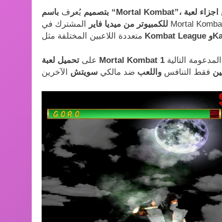
ة Mortal Kombat 1
بتصميم
يُع
ر
ف
للكمبيوتر من ميديا فاير
وKasual
متعددة اللاعبين المختلفة مثل
تالية Xbox Series X|S. مدعومة
على
ين
فقط التنافس
واللعب
ضد مالكي
سويتش