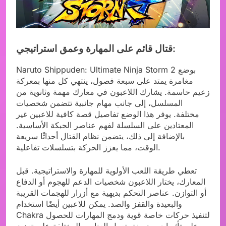
قتال قائم على المهارة وعمق استراتيجي:
Naruto Shippuden: Ultimate Ninja Storm 2 بوضع
مغامرة يمتد على سبعة فصول، ينتهي كل منها بمعركة
زعيم حاسمة. يشارك اللاعبون في معارك مهمة وثانوية من
المسلسل، إلى جانب مهام جانبية تتضمن شخصيات
مختلفة. يوفر هذا الوضع تفاصيل قصة كافية للاعبين غير
المعتادين على السلسلة لفهم عناصر الحبكة الأساسية.
بالإضافة إلى ذلك، يتضمن نظام القتال أحداثًا سريعة
الوقت، مما يعزز الحركة بتسلسلات تفاعلية.
تعطي طريقة اللعب الأولوية للمهارة والاستراتيجية. قبل
المعارك، يختار اللاعبون شخصيات الدعم للهجوم أو الدفاع
أو التوازن. عناصر التحكم بديهية مع أزرار للهجمات القريبة
والبعيدة والقفز والصد. يمكن للاعبين أيضًا استخدام
Chakra لتنفيذ حركات خاصة قوية ودمج المهارات للحصول
على تأثيرات محسنة. تعمل العناصر المختلفة على تعزيز