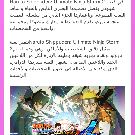
Naruto Shippuden: Ultimate Ninja Storm 2 في قصة
شيبودن بفضل تصميمها البصري النابض بالحياة وأنماط
اللعب المتنوعة. وباعتبارها الجزء الثاني من سلسلة ألتيميت
نينجا ستورم، تقدم اللعبة نظام معارك متطورًا ومجموعة
واسعة من الشخصيات.
تتميز لعبةNaruto Shippuden: Ultimate Ninja Storm
2بتمثيل دقيق للشخصيات والأماكن، وهي وفية لعالم
ناروتو. وتقدم تجربة شيقة ومليئة بالإثارة لكل من اللاعبين
الجدد واللاعبين القدامى. تشتهر اللعبة بسردها الدرامي،
الذي يؤكد على الأصالة في تصوير الشخصيات والأحداث
الرئيسية.