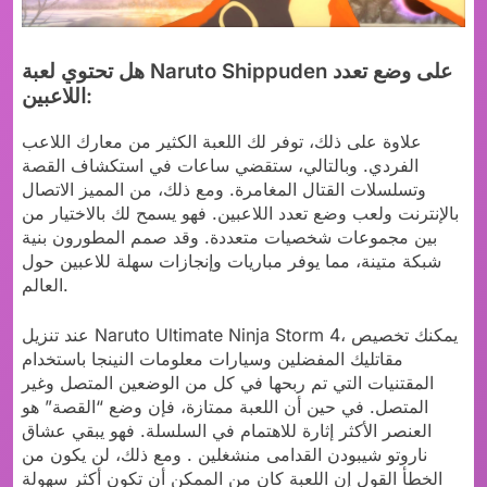
هل تحتوي لعبة Naruto Shippuden على وضع تعدد
اللاعبين:
علاوة على ذلك، توفر لك اللعبة الكثير من معارك اللاعب
الفردي. وبالتالي، ستقضي ساعات في استكشاف القصة
وتسلسلات القتال المغامرة. ومع ذلك، من المميز الاتصال
بالإنترنت ولعب وضع تعدد اللاعبين. فهو يسمح لك بالاختيار من
بين مجموعات شخصيات متعددة. وقد صمم المطورون بنية
شبكة متينة، مما يوفر مباريات وإنجازات سهلة للاعبين حول
العالم.
عند تنزيل Naruto Ultimate Ninja Storm 4، يمكنك تخصيص
مقاتليك المفضلين وسيارات معلومات النينجا باستخدام
المقتنيات التي تم ربحها في كل من الوضعين المتصل وغير
المتصل. في حين أن اللعبة ممتازة، فإن وضع “القصة” هو
العنصر الأكثر إثارة للاهتمام في السلسلة. فهو يبقي عشاق
ناروتو شيبودن القدامى منشغلين . ومع ذلك، لن يكون من
الخطأ القول إن اللعبة كان من الممكن أن تكون أكثر سهولة