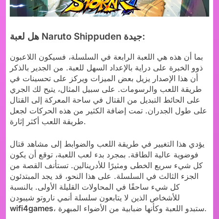
هل لعبة Naruto Shippuden جيدة:
بما أن هذه هي اللعبة الرابعة في السلسلة، فسيكون اللاعبون
ذوو الخبرة على دراية بالإعداد السهل للعبة. من الجدير بالذكر
أن هذا الإصدار يزيل بعض الميزات ويركز على تحسينات في
طريقة اللعب والرسومات. على سبيل المثال، يتيح لك الجري
على الحائط التبديل من القتال في ساحة المعركة إلى القتال
على طول الجدران. تمت إضافة الكثير من هذه الحركات لجعل
طريقة اللعب أكثر إثارة.
يؤدي هذا التغيير في طريقة اللعب والضوابط إلى مشاهد قتال
فوضوية عالية الطاقة. بمجرد بدء لعب اللعبة، توقع أن يكون
كل شيء سريع الخطى ومثيرًا للأدرينالين. تستأنف القصة من
الجزء الثالث في السلسلة. على هذا النحو، قد يجد المبتدئون
كل شيء ساحقًا في المحاولات القليلة الأولى. بالنسبة
للأشخاص الذين لا يتابعون سلسلة أنمي ناروتو شيبودن
، ستبدو اللعبة وكأنها ضبابية من الأضواء المبهرة.
wifi4games