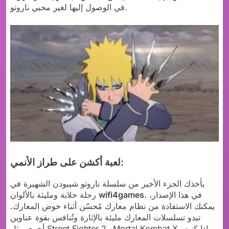
في الوصول إليها لغير محبي ناروتو.
لعبة أكشن على طراز الأنمي:
يأخذك الجزء الأخير من سلسلة ناروتو شيبودن الشهيرة في
. في هذا الإصدار،
wifi4games
رحلة خلابة ومليئة بالألوان
يمكنك الاستفادة من نظام معارك مُحسّن أثناء خوض المعارك.
تبدو تسلسلات المعارك مليئة بالإثارة وتُنافس بقوة عناوين
أخرى مثل Street Fighter 2 وMortal Kombat X. إذا كنت