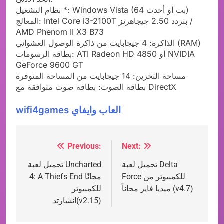
نظام التشغيل *: Windows Vista (64 بت أو أحدث)
المعالج: Intel Core i3-2100T بتردد 2.50 جيجاهرتز /
AMD Phenom II X3 B73
الذاكرة: 4 جيجابايت من ذاكرة الوصول العشوائي (RAM)
بطاقة الرسومات: ATI Radeon HD 4850 أو NVIDIA
GeForce 9600 GT
مساحة التخزين: 14 جيجابايت من المساحة المتوفرة
بطاقة الصوت: بطاقة صوت متوافقة مع DirectX
wifi4games العاب وايفاي
Previous:
Next:
Post
تحميل لعبة Delta
تحميل لعبة Uncharted
navigation
Force للكمبيوتر من
4: A Thiefs End مجانًا
ميديا فاير مجاناً (v4.7)
للكمبيوتر
انشارتد(v2.15)