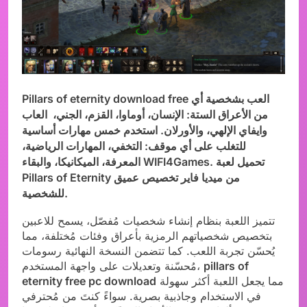
العب بشخصية أي
Pillars of eternity download free
من الأعراق الستة: الإنسان، أوماوا، القزم، الجني،
العاب
وايفاي
الإلهي، والأورلان. استخدم خمس مهارات أساسية
للتغلب على أي موقف: التخفي، المهارات الرياضية،
تحميل لعبة
.
WIFI4Games
المعرفة، الميكانيكا، والبقاء
Pillars of Eternity من ميديا فاير
تخصيص عميق
للشخصية.
تتميز اللعبة بنظام إنشاء شخصيات مُفصّل، يسمح للاعبين
بتخصيص شخصياتهم الرمزية بأعراق وفئات مُختلفة، مما
يُحسّن تجربة اللعب. كما تتضمن النسخة النهائية رسومات
pillars of
مُحسّنة وتعديلات على واجهة المستخدم،
مما يجعل اللعبة أكثر سهولة
eternity free pc download
في الاستخدام وجاذبية بصرية. سواءً كنتَ من مُحترفي