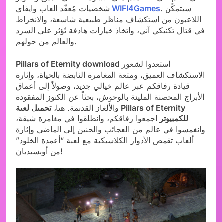
. سيتمكن
WIFI4Games
شخصيات مُعقّد العاب وايفاي
اللاعبون من استكشاف مناظر طبيعية شاسعة، والانخراط
في قتال تكتيكي آني، واتخاذ خيارات هادفة تُؤثر على السرد
والعالم من حولهم.
استعدوا لشعور
Pillars of Eternity download
الاستكشاف العميق، ومتعة المغامرة النابضة بالحياة، وإثارة
قيادة رفاقكم عبر عالم خيالي جديد، وصولاً إلى أعماق
الأبراج المحصنة المليئة بالوحوش، بحثاً عن الكنوز المفقودة
والألغاز القديمة. هيا،
تحميل لعبة Pillars of Eternity
للكمبيوتر
اجمعوا رفاقكم، وانطلقوا في مغامرة شيقة،
وانغمسوا في عالم من العجائب والحنين إلى الماضي وإثارة
ألعاب تقمص الأدوار الكلاسيكية مع لعبة “أعمدة الخلود”
من أوبسيديان!