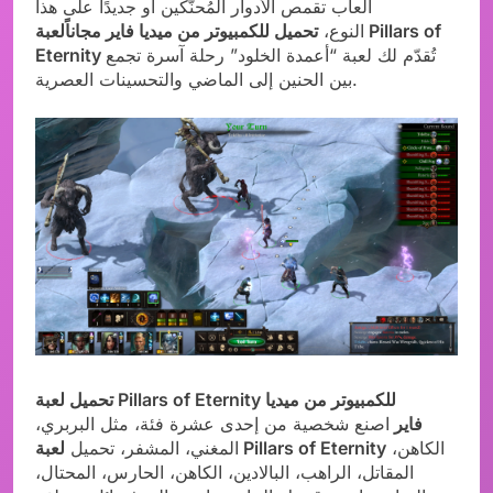
ألعاب تقمص الأدوار المُحنّكين أو جديدًا على هذا
النوع،
تحميل للكمبيوتر من ميديا فاير مجاناًلعبة Pillars of
تُقدّم لك لعبة “أعمدة الخلود” رحلة آسرة تجمع
Eternity
بين الحنين إلى الماضي والتحسينات العصرية.
تحميل لعبة Pillars of Eternity للكمبيوتر من ميديا
فاير
اصنع شخصية من إحدى عشرة فئة، مثل البربري،
الكاهن،
لعبة Pillars of Eternity
المغني، المشفر، تحميل
المقاتل، الراهب، البالادين، الكاهن، الحارس، المحتال،