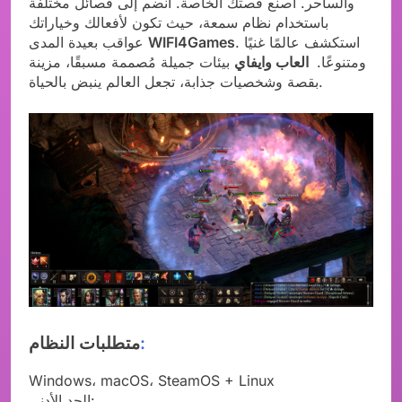
والساحر. اصنع قصتك الخاصة. انضم إلى فصائل مختلفة
باستخدام نظام سمعة، حيث تكون لأفعالك وخياراتك
. استكشف عالمًا غنيًا
WIFI4Games
عواقب بعيدة المدى
ومتنوعًا.
العاب وايفاي
بيئات جميلة مُصممة مسبقًا، مزينة
بقصة وشخصيات جذابة، تجعل العالم ينبض بالحياة.
:
متطلبات النظام
Windows، macOS، SteamOS + Linux
الحد الأدنى: