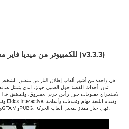
تحميل لعبة Project IGI للكمبيوتر من ميديا فاير مجاناً (v3.3.3)
لاستخراج معلومات حول رأس حربي مسروق. ولتحقيق هذا اله
خفية متعددة. وبالمقارنة مع ألعاب مثل Call of Duty وGTA V وPUBG، فهي خيار ممتاز لمحبي ألعاب الحركة.