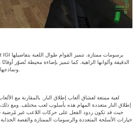
الدقيقة وألوانها الزاهية. كما تتميز بإضاءة محيطة تُصوّر أوقات
ونماذجها واقعية، وتتفاعل الأسلحة مع عناصر مختلفة في البيئة.
إطلاق النار متعددة المهام هذه بأسلوب لعب مختلف. ومع ذلك، 
حيث قد تكون ردود الفعل على حركات اللاعب غير مُرضية في 
خيارات الأسلحة المتعددة والرسومات الممتازة والقصة الجذابة تج