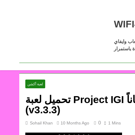
Skip
to
content
عاب وايفاي
Download Wifi4games العاب اكشن
ل أفضل الألعاب كاملة مجانًا عبر
لعبة أكشن
تحميل لعبة Project IGI للكمبيوتر من ميديا فاير مجاناً
(v3.3.3)
0
Sohail Khan
10 Months Ago
1 Mins