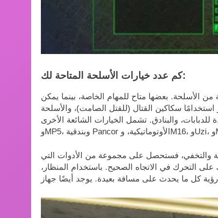
كم عدد خيارات الأسلحة المتاحة لك:
من الأسلحة. بعضها متاح للمهام الخاصة، بينما يمكن
استخدامًا سكاكين القتال (للقتل الصامت)، والأسلحة
ابات، والبنادق. تشمل الخيارات الشائعة الأخرى Desert Eagle، وبندقية القنص، وGlock 17، وSpas 12،
قبة والتخفي، فستحصل على مجموعة من الأدوات التي
على التحرك في الاتجاه الصحيح. باستخدام المنظار،