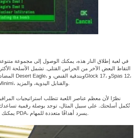
في لعبة إطلاق النار هذه، يمكنك الوصول إلى مجموعة متنوعة 
التقاط البعض الآخر من الحراس القتلى. تشمل الأسلحة الأكثر 
المضادة للدب
وMP5، وبندقية Pancor الأوتوماتيكية، وM16، وUzi، وMinimi، والقنابل اليدوية، والمزيد.
نظرًا لأن معظم عناصر اللعبة تتطلب استراتيجيات المرا
تُكمل أسلحتك. على سبيل المثال، توجد بوصلة رقمية تساعدك 
يمكنك رؤية كل ما يحدث على مسافة بعيدة. يوجد أيضًا جهاز PDA، يسرد أهدافًا متعددة للمهام.