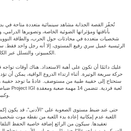
تُحفّز القصة الجذابة مشاهد سينمائية متعددة متاحة في بداي
بأناقتها ومؤثراتها الضوئية الخاصة، وتصويرها الدرامي، 
شخصيات متعددة في محادثات حول الحرب، والطاقة النووية،
الرئيسية عميل سري رفيع المستوى، إلا أنه رجل واحد فقط. ستح
الكمبيوتر، والتسلل عبر الكاميرات، والمشي عبر الظلال، وتعطيل أنظمة المراقبة.
حركة سريعة الوتيرة. أثناء ارتداء الدروع الواقية، يمكن أ
ستحتاج إلى حقيبة طبية من مستوصف. عادةً ما توجد حقيبة و
ضباط الأم
وكبيرة. ومع ذلك، قُسِّمت كل مهمة إلى عدة أهداف أصغر.
حتى عند ضبط مستوى الصعوبة على “الأدنى”، قد يكون إكمال
اللعبة عدم إمكانية إعادة بدء اللعبة من نقطة موت شخصيت
تعقيدها. سيكون من الرائع إضافة خاصية الحفظ التلقائ
العسكرية. ستواجه غالبًا حشودًا من حراس الأمن. ستحتاج إ