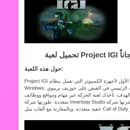
حول هذه اللعبة:
Project IGI هي واحدة من أشهر ألعاب إطلاق النار من منظور الشخص الأول لأجهزة الكمبيوتر التي تعمل بنظام
Windows. تدور أحداث القصة حول العميل جونز، الذي يتمثل هدفه الرئيسي في القبض على جوزيف بريبوي
دف، تأخذك لعبة الحركة عبر مهام ومواقع ووظائف
متعددة. طورتها شركة Innerloop Studio ونشرتها شركة Eidos Interactive، وتقدم اللعبة مهام وتحديات وأسلحة