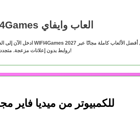
WIFI4Games العاب وايفاي
WIFI4Games ال
ادخل الآن إلى العاب وايفاي WIFI4Games 2027 وحمّ
روابط بدون إعلانات مزعجة. متجددة باستمرار!