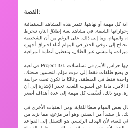
القصة:
ة كل مهمة أو نهايتها. تتميز هذه المشاهد السينمائية
وحواراتها الشيقة. في مشاهد لعبة إطلاق النار، تنخرط
 والمهام، وما إلى ذلك. على الرغم من أن الشخصية
تاج إلى توخي الحذر في المهام أثناء اختراق أجهزة
في لعبة Project IGI، عليك دائمًا أن تكون على أهبة الاستعداد. هناك أوقات تواجه فيها حراس الأمن في تسلسلات
ن تؤدي بضع طلقات فقط إلى موت مؤلم. لتحسين صحتك،
احدة فقط في المنطقة، وغالبًا ما تكون تحت حراسة
ن. ماذا عن أسلوب اللعب, تجدر الإشارة إلى أن Project IGI لعبة فردية. تتضمن 14 مهمة صعبة ومعقدة
 بعض المهام صعبًا للغاية. ومن العقبات الأخرى في
ك. بل ستبدأ من الصفر، وهو أمر مزعج، مما يزيد من
ي للعبة، لأن الهدف الرئيسي هو التسلل إلى القواعد
لى الحذر لأن بعضهم سيتوقع وصولك، وسيحاول القضاء