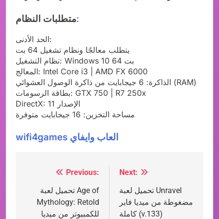
:
متطلبات النظام
الحد الأدنى:
يتطلب معالجًا ونظام تشغيل 64 بت
نظام التشغيل: Windows 10 64 بت
المعالج: Intel Core i3 | AMD FX 6000
الذاكرة: 6 جيجابايت من ذاكرة الوصول العشوائي (RAM)
بطاقة الرسومات: GTX 750 | R7 250x
DirectX: الإصدار 11
مساحة التخزين: 16 جيجابايت متوفرة
wifi4games العاب وايفاي
Previous:
Next:
Post
تحميل لعبة Unravel
تحميل لعبة Age of
navigation
مضغوطة من ميديا فاير
Mythology: Retold
كاملة (v.133)
للكمبيوتر من ميديا