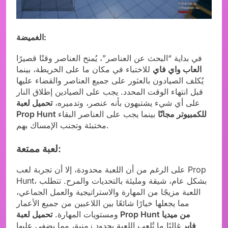
الغميضة:
في بداية “البحث عن العناصر”، يُمنح العناصر وقتًا قصيرًا
العاب واي فاي
للاختباء في مكان ما على الخريطة، بينما
يُكلف الصيادون بالعثور على جميع العناصر والقضاء عليها
قبل انتهاء الوقت المحدد. يجب على الصيادين إطلاق النار
على أي شيء يشتبهون بأنه عنصر، وتدميره،
تحميل لعبة
Prop Hunt للكمبيوتر مجانًا
بينما يجب على العناصر البقاء
مختبئة وتجنب الإمساك بهم.
لعبة ممتعة:
على الرغم من أن اللعبة محدودة، إلا أن تجربة لعب Prop
Hunt، بشكل عام، شيقة ومليئة بالتحديات والمرح. تتطلب
اللعبة مزيجًا من المهارة والاستراتيجية والعمل الجماعي،
مما يجعلها خيارًا شائعًا بين اللاعبين من جميع الأعمار
ومستويات المهارة.
تحميل لعبة Prop Hunt من ميديا
فاير
غالبًا ما تُلعب اللعبة بحدود زمنية، مما يضفي عليها