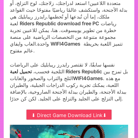
متعددة اللاعبين! استعد لدراجتك، زلاجتك، لوح التزلج، أو
بدلة الأجنحة، واستكشف عالمًا رياضيًا مفتوحًا حيث القواعد
ملكك، إما أن تُبدعها أو تُحطمها.رايدرز ريبابليك هي
رياضات
Riders Republic download free PC
لعبة
خطرة من تطوير يوبيسوفت. هنا، يمكن للاعبين تجربة
مجموعة متنوعة من التخصصات الرياضية على منصة
تتميز اللعبة بخريطة
WIFI4Games
واحدة.العاب وايفاي
عالم مفتوح.
نفسها سابقًا، لا تقتصر رايدرز ريبابليك على الرياضات
بل تمزج بين
تحميل لعبة Riders Republic
الثلجية فحسب،
. مع هذه
WIFI4Games
الثلج والتراب والصخور والغابات
اللعبة، يمكنك تجربة ركوب الدراجات الجبلية، والطيران
ببدلة الأجنحة، والطيران ببدلة الأجنحة الصاروخية، بالإضافة
إلى التزلج على الجليد والتزلج على الجليد. لكن كن حذرًا.
⬇ Direct Game Download Link⬇