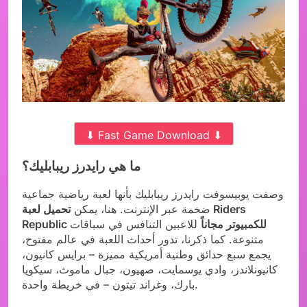
⬇ Fast Game Download ⬇
ما هي رايدرز ريبابليك؟
وصفت يوبيسوفت رايدرز ريبابليك بأنها لعبة رياضية جماعية
ضخمة عبر الإنترنت. هنا، يمكن
تحميل لعبة Riders
Republic للكمبيوتر مجاناً
للاعبين التنافس في سباقات
متنوعة. كما ذكرنا، تدور أحداث اللعبة في عالم مفتوح،
يجمع سبع حدائق وطنية أمريكية مميزة – برايس كانيون،
كانيونلاندز، وادي يوسمايت، صهيون، جبال ماموث، سيكويا
بارك، وغراند تيتون – في خريطة واحدة.