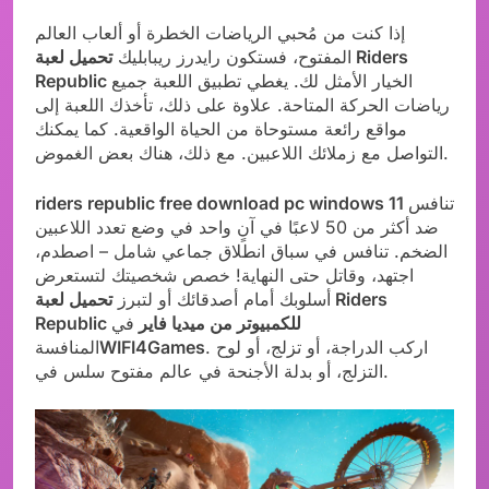
إذا كنت من مُحبي الرياضات الخطرة أو ألعاب العالم
المفتوح، فستكون رايدرز ريبابليك
تحميل لعبة Riders
الخيار الأمثل لك. يغطي تطبيق اللعبة جميع
Republic
رياضات الحركة المتاحة. علاوة على ذلك، تأخذك اللعبة إلى
مواقع رائعة مستوحاة من الحياة الواقعية. كما يمكنك
التواصل مع زملائك اللاعبين. مع ذلك، هناك بعض الغموض.
تنافس
riders republic free download pc windows 11
ضد أكثر من 50 لاعبًا في آنٍ واحد في وضع تعدد اللاعبين
الضخم. تنافس في سباق انطلاق جماعي شامل – اصطدم،
اجتهد، وقاتل حتى النهاية! خصص شخصيتك لتستعرض
أسلوبك أمام أصدقائك أو لتبرز
تحميل لعبة Riders
Republic للكمبيوتر من ميديا فاير
في
. اركب الدراجة، أو تزلج، أو لوح
WIFI4Games
المنافسة
التزلج، أو بدلة الأجنحة في عالم مفتوح سلس في.