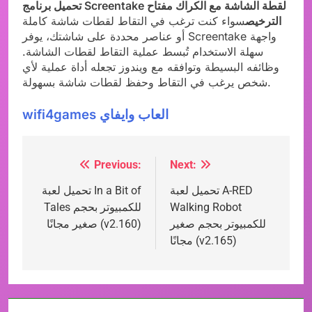
تحميل برنامج Screentake لقطة الشاشة مع الكراك مفتاح
الترخيص
سواء كنت ترغب في التقاط لقطات شاشة كاملة
أو عناصر محددة على شاشتك، يوفر Screentake واجهة
سهلة الاستخدام تُبسط عملية التقاط لقطات الشاشة.
وظائفه البسيطة وتوافقه مع ويندوز تجعله أداة عملية لأي
شخص يرغب في التقاط وحفظ لقطات شاشة بسهولة.
wifi4games العاب وايفاي
Previous:
Next:
Post
تحميل لعبة A-RED
تحميل لعبة In a Bit of
navigation
Walking Robot
Tales للكمبيوتر بحجم
للكمبيوتر بحجم صغير
صغير مجانًا (v2.160)
مجانًا (v2.165)