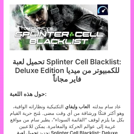
تحميل لعبة Splinter Cell Blacklist:
Deluxe Edition للكمبيوتر من ميديا
فاير مجاناً
حول هذه اللعبة:
عاد سام ببدلته
العاب وايفاي
التكتيكية ونظاراته الواقية،
وهو أكثر فتكًا ورشاقة من أي وقت مضى. مُنح حرية القيام
بكل ما يلزم لوقف “القائمة السوداء”، يطير سام من مواقع
غريبة إلى عوالم الحركة والمغامرة. يمكن للاعبين
تحديد
تحميل لعبة Splinter Cell Blacklist: Deluxe