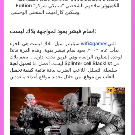
Edition للكمبيوتر
سلاحهم الشخصي “ستيكي شوكر”
وسكين كارامبيت المنحني الوحشي.
سام فيشر يعود لمواجهة بلاك ليست!:
التي
wifi4games
سبلينتر سيل: بلاك ليست هي الجزء
بدأت عام ٢٠٠٢. يعود سام فيشر بقوة، وهذه المرة قائدًا
لوحدة إشيلون الرابعة، وهي فريق تحت إدارة… تضم بلاك
في
تحميل لعبة Splinter cell Blacklist
ليست أفضل ما
سلسلة التسلل للاعب الضرب بدقة فائقة
كيفية تحميل
من خلال تحديد مواقع أعداء متعددين.
العاب من موقع