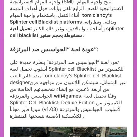
واجهة المهام الاستراتيجية (SMI). تتيح واجهة المهام
الاستراتيجية للصف الرابع تلقي بيانات حول أهداف المهمة
tom clancy’s
أثناء التنقل. باستخدام واجهة المهام
وبدلته، ونظاراته،
Splinter cell Blacklist platforms
وأسلحته، والبالادين، وغير ذلك الكثير
تحميل لعبة splinter
.
cell blacklist مضغوطة بحجم صغير
عودة لعبة “الجواسيس ضد المرتزقة”:
تعود لعبة “الجواسيس ضد المرتزقة” بنظرة جديدة على
أسلوب تحميل لعبة Splinter cell Blacklist للكمبيوتر من
ميديا فاير اللعب tom clancy’s Splinter cell Blacklist
designerغير المتماثل. سيتمكن اللاعبون من مواجهة فرق
من أربعة لاعبين، مع إنشاء شخصياتهم الخاصة من
، وفقًا تحميل لعبة
wifi4games
الجواسيس والمرتزقة
Splinter Cell Blacklist: Deluxe Edition للكمبيوتر من
ميديا فاير مجاناً (v1.03) لأسلوب الجواسيس والمرتزقة
الكلاسيكية الأصلية بنسختها المنتظرة.