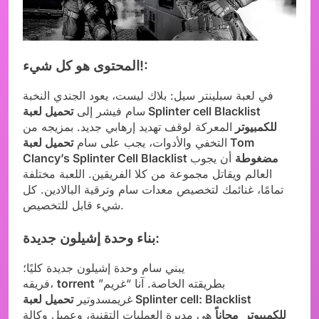
المحتوى هو كل شيء!:
في لعبة سبلينتر سيل: بلاك ليست، يعود الجندي النخبة
سام فيشر إلى
تحميل لعبة Splinter cell Blacklist
للكمبيوتر
المعركة لوقف تهديد إرهابي جديد. بمزيجه من
التخفي والأدوات، يجب على سام
تحميل لعبة Tom
Clancy’s Splinter Cell Blacklist مضغوطة
أن يجوب
العالم ويقاتل مجموعة من كلا الفريقين. اللعبة مختلفة
تمامًا، غنائمك لتخصيص معدات سام وترقية البالادين. كل
شيء قابل للتخصيص.
بناء وحدة إشيلون جديدة:
يبني سام وحدة إشيلون جديدة كليًا؛
بطريقته الخاصة. آنا “غريم”
torrent
فريقه،
غريمسدوتير
تحميل لعبة Splinter cell: Blacklist
للكمبيوتر مجاناً
هي مديرة العمليات التقنية، وعميل وكالة