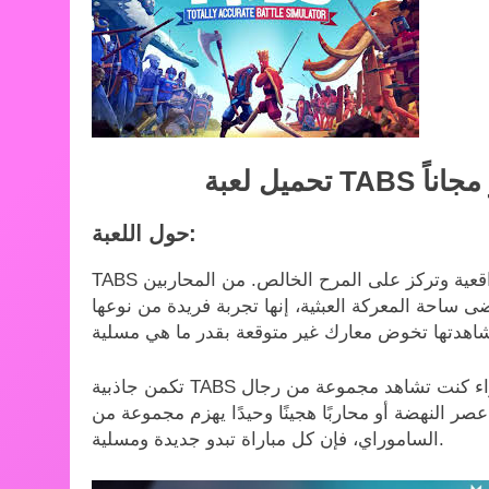
حول اللعبة:
TABS لعبة استراتيجية مجانية تعتمد على الفيزياء، تتخلى عن الواقعية وتركز على المرح الخالص. من المحاربين
تكمن جاذبية TABS في فيزياءها غير المتقنة عمدًا وسيناريوهات القتال الغريبة. سواء كنت تشاهد مجموعة من رجال
 النهضة أو محاربًا هجينًا وحيدًا يهزم مجموعة من
الساموراي، فإن كل مباراة تبدو جديدة ومسلية.