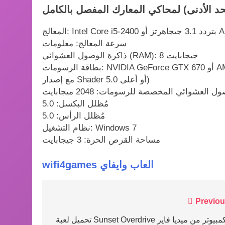
حد الأدنى) لمحاكي المعارك المفصل بالكامل
سرعة المعالج: معلومات
ذاكرة الوصول العشوائي (RAM): 8 جيجابايت
بطاقة الرسومات: NVIDIA GeForce GTX 670 أو AMD R9 270 (ذاكرة وصول عشوائي للفيديو بسعة 2 جيجابايت
مع إصدار Shader 5.0 أو أعلى)
 العشوائي المخصصة للرسومات: 2048 ميجابايت
مُظلل البكسل: 5.0
مُظلل الرأس: 5.0
نظام التشغيل: Windows 7
مساحة القرص الحرة: 3 جيجابايت
wifi4games العاب وايفاي
Post
Previou
navigation
تحميل لعبة Sunset Overdrive للكمبيوتر من ميديا فاير