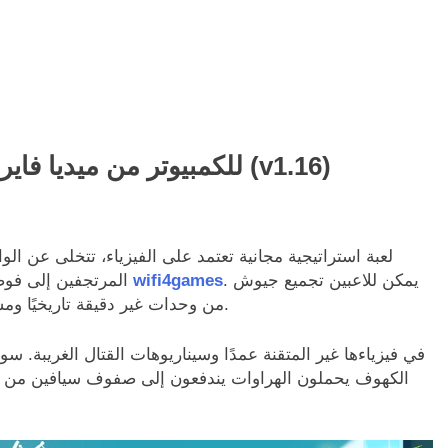
تحميل لعبة TABS للكمبيوتر من ميديا فاير مجاناً (v1.16)
. يمكن للاعبين تجميع جيوش
wifi4games
المرتجفين إلى فوضى ساحة المعركة العبثية، إنها تجربة فريدة من نوعها
من وحدات غير دقيقة تاريخيًا ومشاهدتها تخوض معارك غير متوقعة بقدر ما هي مسلية.
الكهوف يحملون الهراوات يندفعون إلى صفوف سيافين من عصر