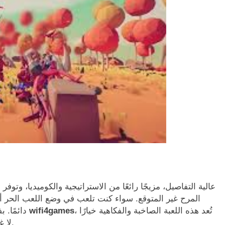
المرح غير المتوقع. سواء كنت تلعب في وضع اللعب الحر أو
، تُعد هذه اللعبة الصاخبة والفكاهية خيارًا
wifi4games
دائمًا. بفضل مجموعتها المتنامية من الوحدات وآلياتها المرحة
لا غنى عنه لكل من يستمتع بتجارب ألعاب إبداعية وغريبة.