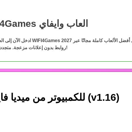
WIFI4Games العاب وايفاي
WIFI4Games ال
ادخل الآن إلى العاب وايفاي WIFI4Games 2027 وحمّ
روابط بدون إعلانات مزعجة. متجددة باستمرار!
تحميل لعبة TABS للكمبيوتر من ميديا فاير مجاناً (v1.16)