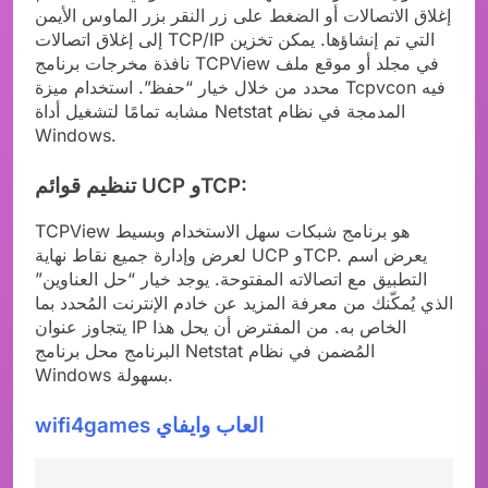
إغلاق الاتصالات أو الضغط على زر النقر بزر الماوس الأيمن
إلى إغلاق اتصالات TCP/IP التي تم إنشاؤها. يمكن تخزين
نافذة مخرجات برنامج TCPView في مجلد أو موقع ملف
محدد من خلال خيار “حفظ”. استخدام ميزة Tcpvcon فيه
مشابه تمامًا لتشغيل أداة Netstat المدمجة في نظام
Windows.
تنظيم قوائم UCP وTCP:
TCPView هو برنامج شبكات سهل الاستخدام وبسيط
لعرض وإدارة جميع نقاط نهاية UCP وTCP. يعرض اسم
التطبيق مع اتصالاته المفتوحة. يوجد خيار “حل العناوين”
الذي يُمكّنك من معرفة المزيد عن خادم الإنترنت المُحدد بما
يتجاوز عنوان IP الخاص به. من المفترض أن يحل هذا
البرنامج محل برنامج Netstat المُضمن في نظام
Windows بسهولة.
wifi4games العاب وايفاي