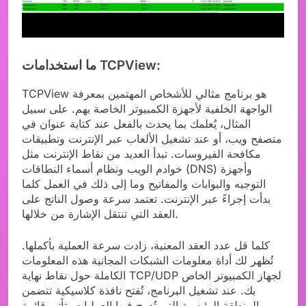
ما استخدامات TCPView:
TCPView هو برنامج مثالي للأشخاص المهتمين بمعرفة
الواجهة الخلفية لأجهزة الكمبيوتر الخاصة بهم. على سبيل
المثال، يُعلمك بما يحدث بالفعل عند كتابة عنوان في
متصفح ويب، أو عند تشغيل الألعاب عبر الإنترنت وتطبيقات
مكافحة الفيروسات. تبدأ العديد من نقاط الإنترنت مثل
خوادم الويب ونظام أسماء النطاقات (DNS) وأجهزة
التوجيه والبوابات والمفاتيح وما إلى ذلك في العمل كلما
بدأت إجراءً عبر الإنترنت. تعتمد سرعة وصول الناتج على
العقد التي تنتقل الإشارة من خلالها.
كلما قل عدد العقد المعنية، زادت سرعة العملية بأكملها.
تُظهر لك أداة معلومات الشبكات المجانية هذه المعلومات
الكاملة حول نقاط نهاية TCP/UDP لجهاز الكمبيوتر الخاص
بك. عند تشغيل البرنامج، تُفتح نافذة كلاسيكية تتضمن
المنطقة الرئيسية التي تُدرج فيها العمليات. تأتي قائمة