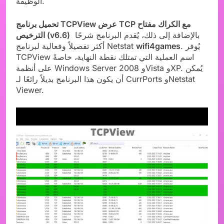
الوظيفة.
تحميل برنامج TCPView عرض TCP مع الكراك مفتاح
بالإضافة إلى ذلك، يُقدم البرنامج شرحًا
الترخيص (v6.6)
. يُوفر
wifi4games
أكثر تفصيلاً وفعالية لبرنامج Netstat
TCPView اسم العملية التي تمتلك نقطة النهاية، خاصةً
على أنظمة Windows Server 2008 وVista وXP. يُمكن
أن يكون هذا البرنامج بديلاً رائعًا لـ CurrPorts وNetstat
Viewer.