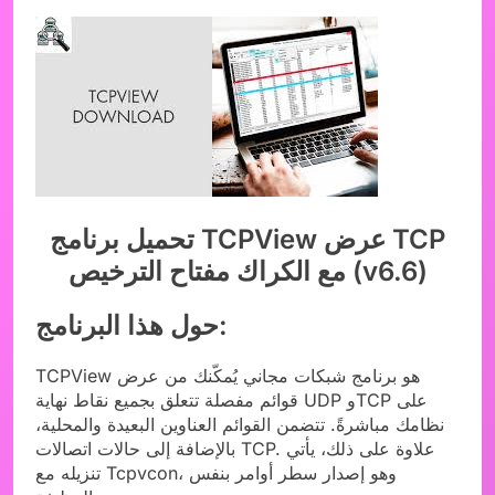
تحميل برنامج TCPView عرض TCP
مع الكراك مفتاح الترخيص (v6.6)
حول هذا البرنامج:
TCPView هو برنامج شبكات مجاني يُمكّنك من عرض
قوائم مفصلة تتعلق بجميع نقاط نهاية UDP وTCP على
نظامك مباشرةً. تتضمن القوائم العناوين البعيدة والمحلية،
بالإضافة إلى حالات اتصالات TCP. علاوة على ذلك، يأتي
تنزيله مع Tcpvcon، وهو إصدار سطر أوامر بنفس