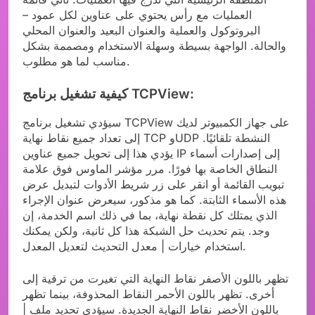
العمليات مع رأس يحتوي على عناوين لكل عمود –
البروتوكول والعملية والعنوان البعيد والعنوان المحلي
والحالة. الواجهة بسيطة وسهلة الاستخدام ومصممة بشكل
مناسب لما هو مطلوب.
كيفية تشغيل برنامج TCPView:
سيؤدي تشغيل برنامج TCPView على جهاز الكمبيوتر لديك
إلى تعداد جميع نقاط نهاية TCP وUDP النشطة تلقائيًا.
يؤدي هذا إلى تحويل جميع عناوين IP إلى إصدارات أسماء
النطاق الخاصة بها فورًا. مرر مؤشر الماوس فوق علامة
تبويب القائمة أو انقر على زر شريط الأدوات لتبديل عرض
هذه الأسماء الثابتة. كما هو مذكور، سيعرض عنوان الإجراء
الذي يمتلك كل نقطة نهاية، بما في ذلك اسم الخدمة، إن
وجد. يتم تحديث حل الشبكة هذا كل ثانية، ولكن يمكنك
استخدام خيارات | معدل التحديث لتعديل المعدل.
تظهر باللون الأصفر نقاط النهاية التي تغيرت من ترقية إلى
أخرى. تظهر باللون الأحمر النقاط المحذوفة، بينما تظهر
باللون الأخضر نقاط النهاية الجديدة. سيؤدي تحديد ملف |