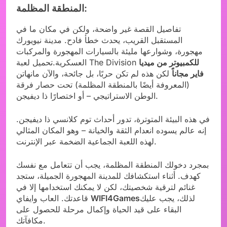
المنطقة المظلمة:
تفاصيل القصة غير واضحة، ولكن في مكان ما في
المستقبل القريب، يحدث خطأ فادح. مدينة نيويورك
مهجورة، وشوارعها مليئة بالسيارات المهجورة والمركبات
للكمبيوتر من ميديا
العسكرية.تحميل لعبة The Division
فاير مجاناً
لكن هذه لم تكن حربًا، بل جائحة، والآن مانهاتن
(المعروفة أيضًا بالمنطقة المظلمة) تحت حصار فرقة
الوطن الاستراتيجي – أو اختصارًا ذا ديفيجن.
في هذه البيئة المتوترة، تدور أحداث توم كلانسي ذا ديفيجن.
إنه عالم يسوده انعدام الثقة والخيانة – وهو المكان المثالي
لهذه اللعبة الجماعية الضخمة عبر الإنترنت.
بمجرد دخولك المنطقة المظلمة، يجب أن تتعامل مع نفسك
كهدف. أثناء استكشافك للمدينة المهجورة الجميلة، ستجد
غنائم لترقية شخصيتك، لكن لا يمكنك استخدامها إلا في
لذلك، يجب عليك
WIFI4Games
قاعدتك. العاب وايفاي
البقاء على قيد الحياة وإكمال مرحلة للحصول على
مكافآتك.