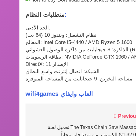
:
متطلبات النظام
الحد الأدنى:
نظام التشغيل: ويندوز 10 (64 بت)
المعالج: Intel Core i5-4440 / AMD Ryzen 5 1600
ة الوصول العشوائي (RAM)
NVIDIA GeForce GTX 1060 / AMD Radeon 
DirectX: الإصدار 11
الشبكة: اتصال إنترنت واسع النطاق
مساحة التخزين: 9 جيجابايت من المساحة المتوفرة
wifi4games العاب وايفاي
Post
Previou
navigation
تحميل لعبة The Texas Chain Saw Massacre
ر من ميديا فاير مجاناً (v1.32.02)