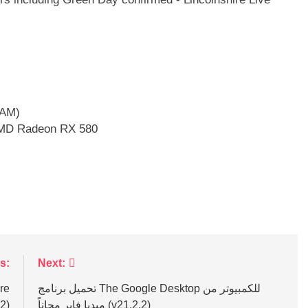
الذاكرة: 8 جيجابايت من ذاكر
بطاقة الرسومات: RX 580
s:
Next:
تحميل برنامج The Google Desktop للكمبيوتر من
ميديا فاير مجاناً (v21.2.2)
للكمبيوت