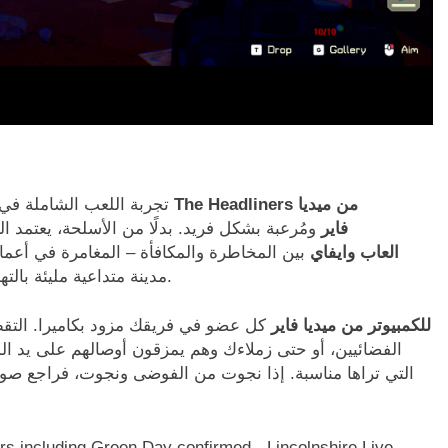
تجربة اللعب الشاملة في ل
فاير
ومُرعبة بشكل فريد. بدلًا من الأسلحة، يعتمد ا
wifi4games العاب وايفاي
بين المخاطرة والمكافأة – المغامرة في أعما
مدينة متداعية مليئة بالتهديدات الوحشية مع ضمان بقاء طريق الهروب مفتوحًا.
تحميل لعبة The Headliners للكمبيوتر من ميديا فاير
كل عضو في فريقك مزود بكاميرا. التقط 
الفضائيين، أو حتى زملاءك وهم يمزقون أوصالهم على يد الم
التي تراها مناسبة. إذا نجوت من الفوضى ونجوت، فراجع صور