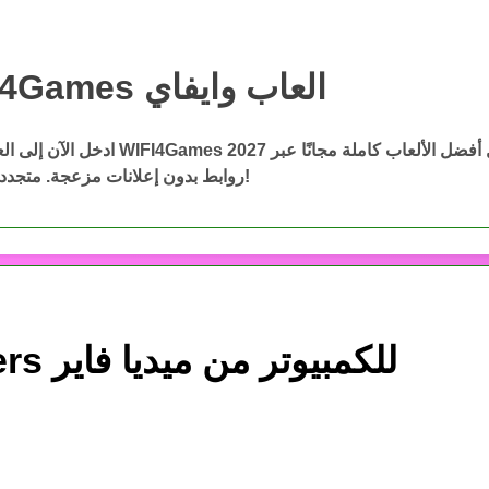
WIFI4Games العاب وايفاي
WIFI4Games ال
ادخل الآن إلى العاب وايفاي WIFI4Games 2027 وحمّ
روابط بدون إعلانات مزعجة. متجددة باستمرار!