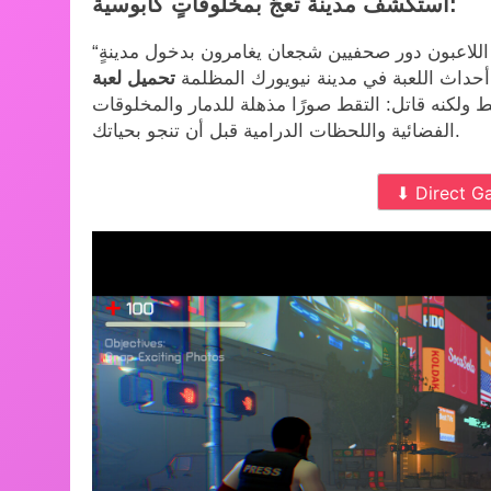
استكشف مدينةً تعجّ بمخلوقاتٍ كابوسية:
“ذا هيدلاينرز” لعبة أكشن. إنها تجربة رعب تعاونية، حيث يتقمّص اللاعبون دور صحفيين شجعان يغامرون بدخول مدينةٍ
أحداث اللعبة في مدينة نيويورك المظلمة
تحميل لعبة The Headliners
ولكنه قاتل: التقط صورًا مذهلة للدمار والمخلوقات
الفضائية واللحظات الدرامية قبل أن تنجو بحياتك.
⬇ Direct G