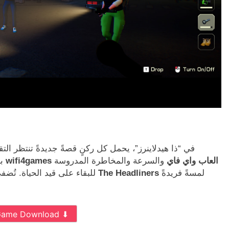
في “ذا هيدلاينرز”، يحمل كل ركنٍ قصةً جديدةً تنتظر ال
wifi4games العاب واي فاي
والسرعة والمخاطرة المدروسة
بسلوكها، مما يتطلب من اللاعبين الموازنة بين التخفي
لمسةً فريدةً
تحميل لعبة The Headliners
للبقاء على قيد الحياة. تُضفي
Game Download ⬇