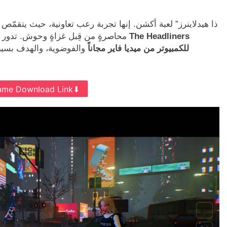
محاصرةٍ من قِبل غزاةٍ وحوش. تدور 
للكمبيوتر من ميديا فاير مجاناً
والفوضوية، والهدف بسيط 
ame Download Link⬇