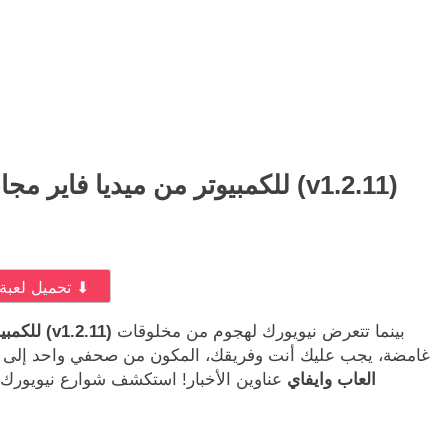
تحميل لعبة The Headliners للكمبيوتر من ميديا فاير مجاناً (v1.2.11)
⬇ تحميل لعبة ⬇
بينما تتعرض نيويورك لهجوم من مخلوقات
تحميل لعبة The Headliners للكمبيوتر من ميديا فاير مجاناً (v1.2.11)
غامضة، يجب عليك أنت وفريقك، المكون من صحفي واحد إلى ث
wifi4games العاب وايفاي
عناوين الأخبار! استكشف شوارع نيويورك 