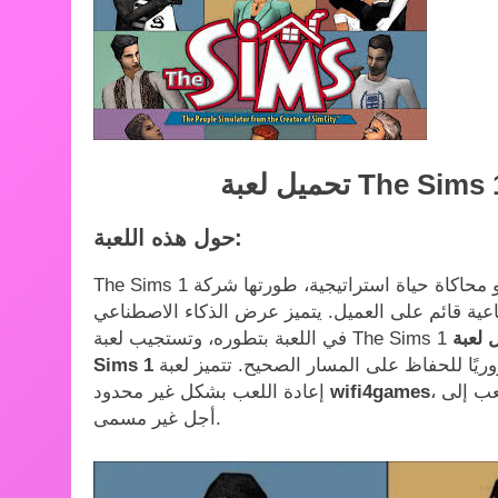
حول هذه اللعبة:
The Sims 1 هي لعبة فيديو محاكاة حياة استراتيجية، طورتها شركة Maxis ونشرتها شركة Electronic Arts عام
اصطناعية قائم على العميل. يتميز عرض الذكاء الاصطناعي
عبة The
اللاعب/وحدة التحكم غالبًا ما يكون ضروريًا للحفاظ على المسار الصحيح. تتميز لعبة The Sims 1 بإمكانية
Sims 1
، حيث لا يمكن الفوز باللعبة، ويمكن للاعب الاستمرار في اللعب إلى
wifi4games
إعادة اللعب بشكل غير محدود
أجل غير مسمى.