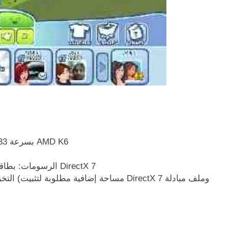
المعالج: معالج Intel Pentium بسرعة 233 ميجاهرتز أو أسرع أو AMD K6
الرسومات: بطاقة فيديو 2 ميجابايت، تدعم ألوان 16 بت – معتمدة من DirectX 7