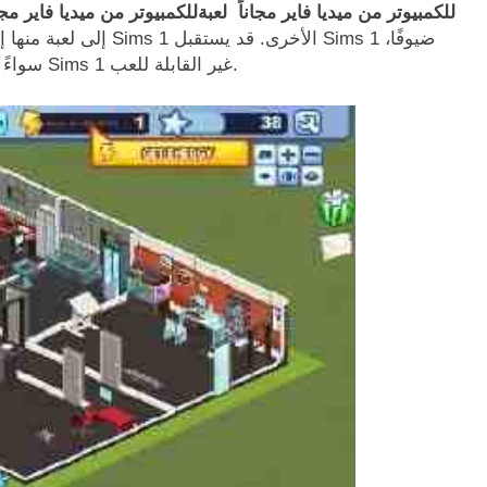
تحميل لعبة The Sims 1 للكمبيوتر من ميديا فاير مجاناً لعبةللكمبيوتر من ميديا فاير مجا
إلى لعبة منها إلى لعبة.
سواءً مدعوين أم لا، من أماكن لعب أخرى أو من شخصيات Sims 1 غير القابلة للعب.