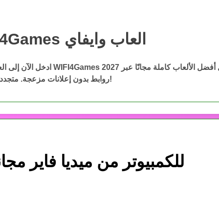
WIFI4Games العاب وايفاي
WIFI4Games ال
ادخل الآن إلى العاب وايفاي WIFI4Games 2027 وحمّ
روابط بدون إعلانات مزعجة. متجددة باستمرار!
تحميل لعبة The Sims 1 للكمبيوتر من ميديا فاير مجان