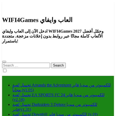
Skip
to
content
WIFI4Games العاب وايفاي
Download wifi4games العاب اكشن
WIFI4Games العاب وايفاي
ادخل الآن إلى العاب وايفاي WIFI4Games 2027 وحمّل أفضل
الألعاب كاملة مجانًا عبر روابط بدون إعلانات مزعجة. متجددة
باستمرار!
Search
for:
تحميل لعبة Amanda the Adventurer للكمبيوتر من ميديا فاير
مجاناً (v1.05)
تحميل لعبة EA SPORTS FC 24 للكمبيوتر من ميديا فاير
(v2.18)
تحميل لعبة Darksiders 3 Deluxe للكمبيوتر من ميديا
فاير(v1.31)
تحميل لعبة Downhill للكمبيوتر من ميديا فاير (v.19)