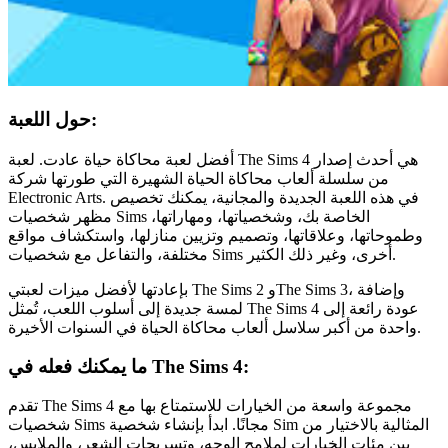
حول اللعبة:
أفضل لعبة محاكاة حياة عادت. لعبة The Sims 4 هي أحدث إصدار
من سلسلة ألعاب محاكاة الحياة الشهيرة التي طورتها شركة
Electronic Arts. في هذه اللعبة الجديدة والمجانية، يمكنك تخصيص
مظهر شخصيات Sims الخاصة بك، وشخصياتها، ومهاراتها،
وطموحاتها، وعلاقاتها، وتصميم وتزيين منازلها، واستكشاف مواقع
مختلفة، والتفاعل مع شخصيات Sims أخرى، وغير ذلك الكثير.
بإعادتها لأفضل ميزات لعبتي The Sims 2 وThe Sims 3، وإضافة
لمسة جديدة إلى أسلوب اللعب، تُمثل The Sims 4 عودة رائعة إلى
واحدة من أكبر سلاسل ألعاب محاكاة الحياة في السنوات الأخيرة.
ما يمكنك فعله في The Sims 4:
تقدم The Sims 4 مجموعة واسعة من الخيارات للاستمتاع بها مع
شخصيات Sims مجانًا. ابدأ بإنشاء شخصية Sim المثالية بالاختيار من
بين مئات الخيارات لملامح الوجه، وتسريحات الشعر، والملابس،