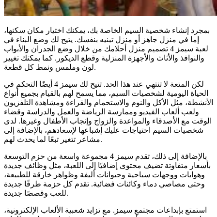
بمجرد إنشاء شخصية السيم الخاصة بك، يمكنك اختيار مكان سكنها،
إما في منزل جاهز أو منزل تبنيه بنفسك. يتيح لك وضع البناء في
لعبة سيمز 4 تصميم منزل أحلامك من خلال وضع الجدران والأبواب
والنوافذ والأثاث والأجهزة المنزلية وقطع الديكور. كما يمكنك تغيير
لون وملمس ونمط كل قطعة.
لكن المتعة لا تنتهي عند هذا الحد. تتيح لك سيمز 4 أيضًا التحكم في
الحياة اليومية لشخصيات السيم، مما يسمح لهم بالقيام بجميع أنواع
الأنشطة، مثل الأكل والنوم والاستحمام والقراءة ومشاهدة التلفزيون
ولعب ألعاب الفيديو وممارسة الرياضة والعمل والدراسة وقضاء
الوقت مع الأصدقاء والمواعدة والزواج وإنجاب الأطفال وغيرها. لدى
شخصيات السيم احتياجات عليك إشباعها لإسعادهم، بالإضافة إلى
مشاعر تتغير تبعًا لما يحدث لهم.
بالإضافة إلى ذلك، تقدم سيمز 4 مجموعة واسعة من حزم التوسعة
بأسعار متفاوتة تضيف محتوى إضافيًا إلى اللعبة، مثل وظائف جديدة
وهوايات ووجهات سياحية وحيوانات أليفة وظواهر خارقة للطبيعة،
وحتى مصاصي دماء وكائنات فضائية. تقدم كل حزمة طرقًا جديدة
للعب وقصصًا جديدة.
استمتع بإبداعات مجتمع سيمز. مع تزايد شعبية الألعاب الإلكترونية،