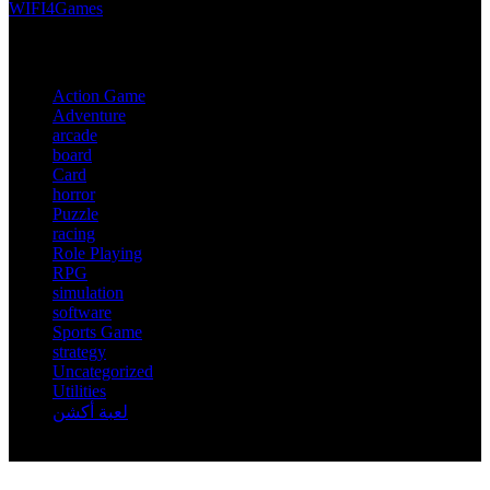
مجانية و كاملة و بروابط مباشرة.
WIFI4Games
Action Game
Adventure
arcade
board
Card
horror
Puzzle
racing
Role Playing
RPG
simulation
software
Sports Game
strategy
Uncategorized
Utilities
لعبة أكشن