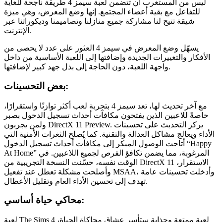
ليس من المستغرب أن تتضمن لعبة سيمز 4 طريقة ناجحة للغاية
للتفاعل مع بقية أعضاء المجتمع. إنها وضع المعرض، وهي ميزة
شيقة تتيح لنا مشاركة جميع منازلنا وتصاميمنا وديكوراتنا عبر
الإنترنت.
يسهّل وضع المعرض في سيمز 4 العثور على عدد لا يحصى من
الأفكار والتغييرات الجديدة وإضافتها إلى اللعبة الأساسية من داخل
واجهة اللعبة، دون الحاجة إلى بذل جهد كبير لإضافتها.
بعض التحسينات:
مع آخر تحديث لها، تعد سيمز 4 بتجربة لعب أكثر توازنًا واستقرارًا،
خاصةً للاعبين الذين يفتحون مكافآت أحداث تسجيل الدخول بصبر
ولمن يجربون DirectX 11 Preview. يركز التحديث على تحسينات
الأداء ويعالج مشاكل العدالة والتقنية. كما يُصلح الثغرات الأمنية التي
أتاحت الوصول المبكر إلى مكافآت أحداث تسجيل الدخول “Happy
At Home” المرغوبة، مما يضمن تكافؤ الفرص لجميع اللاعبين. في
الوقت نفسه، حسّنت النسخة التجريبية من DirectX 11 الاستقرار،
وأصلحت مشكلة تعطل عند تفعيل MSAA، وأدخلت تحسينات عامة
تهدف إلى تحسين الأداء العام وتقليل الأعطال.
محاكي حياة أساسي:
لعبة The Sims 4 لعبة ممتعة وجذابة ستأسر عشاق محاكاة الحياة،