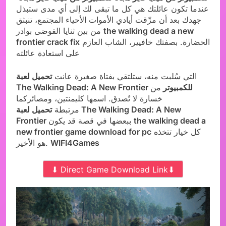
عندما تكون عائلتك هي كل ما تبقى لك إلى أي مدى ستبذل
جهدك بعد أن مزّقت أيادي الأموات الأحياء المجتمع، تنبثق
the walking dead a new
من بين ثنايا الفوضى بوادر
الحضارة. بصفتك خافيير، الشاب العازم
frontier crack fix
على استعادة عائلته
التي سُلبت منه، ستلتقي بفتاة صغيرة عانت
تحميل لعبة
The Walking Dead: A New Frontier للكمبيوتر
من
خسارة لا تُصدق. اسمها كليمنتين، ومصائركما
مرتبطة
تحميل لعبة The Walking Dead: A New
the walking dead a
ببعضها في قصة قد يكون
Frontier
كل خيار تتخذه
new frontier game download for pc
WIFI4Games
هو الأخير.
⬇ Direct Game Download Link⬇