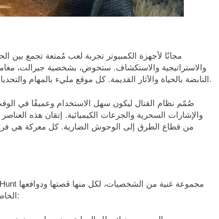
والاستراتيجية والاستكشاف. ستخوض، بشخصية جيرالت، مغامرات
النابضة بالحياة والآثار القديمة. كل موقع مليء بالمهام والتحديات التي تتطلب منك استخدام ذكائك ومهاراتك القتالية.
صُمّم نظام القتال ليكون سهل الاستخدام وعميقًا في الو
والإشارات السحرية والجرعات الكيميائية. إتقان هذه العناصر 
من قطاع الطرق إلى الوحوش الضارية. كل معركة هي فرص
الخاصة. إليكم بعض الشخصيات الرئيسية التي ستصادفونها: