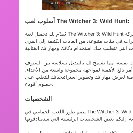
أسلوب لعب The Witcher 3: Wild Hunt:
يُقدّم لك تحميل لعبة The Witcher 3: Wild Hunt مجانًا لأجهزة الكمبيوتر تجربة لعب مُمتعة تجمع بين الحركة
 في بيئات متنوعة، من الغابات الكثيفة إلى القرى
قت نفسه، مما يسمح لك بالتبديل بسلاسة بين السيوف
أمر بالغ الأهمية لمواجهة مجموعة واسعة من الأعداء،
ة لعرض مهاراتك وتطوير استراتيجياتك للتغلب على
خصوم أقوياء.
الشخصيات
يضم طور اللعب الجماعي في The Witcher 3: Wild Hunt مجموعة غنية من الشخصيات، لكل منها قصتها ودوافعها