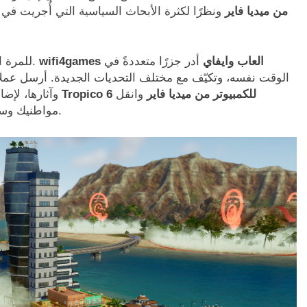
تحميل لعبة Tropico 6 من ميديا فاير
ونظرًا لكثرة الأبحاث السياسية التي أُجريت في 
wifi4games العاب وايفاي
أدر جزرًا متعددةً في
للمرة الأولى في هذه السلسلة، العب على أرخبيلاتٍ شاسعة.
الوقت نفسه، وتكيّف مع مختلف التحديات الجديدة. أرسل عملا
تحميل لعبة Tropico 6 للكمبيوتر من ميديا فاير
وانقل
وآثارها، لإض
مواطنيك وسياحك في سيارات الأجرة والحافلات والتلفريك الجوي.