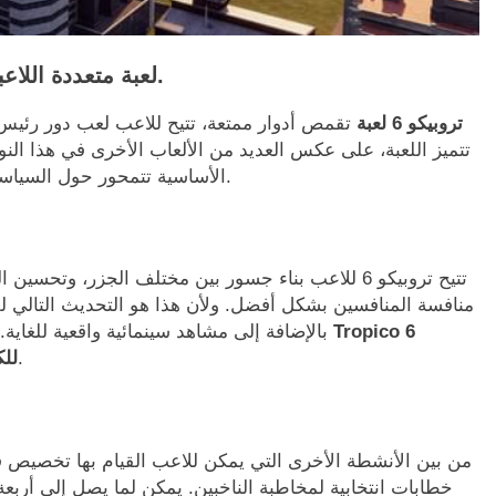
لعبة متعددة اللاعبين شيقة وواقعية لأجهزة الكمبيوتر الشخصية.
تروبيكو 6 لعبة
تقمص أدوار ممتعة، تتيح للاعب لعب دور رئيس 
تتميز اللعبة، على عكس العديد من الألعاب الأخرى في هذا النوع
الأساسية تتمحور حول السياسات الاقتصادية والاجتماعية بدلاً من المعارك المباشرة.
تتيح تروبيكو 6 للاعب بناء جسور بين مختلف الجزر، وتح
منافسة المنافسين بشكل أفضل. ولأن هذا هو التحديث التالي للع
بالإضافة إلى مشاهد سينمائية واقعية للغاي
وهو ما لم يكن متاحًا في الألعاب الأخرى.
للك
من بين الأنشطة الأخرى التي يمكن للاعب القيام بها تخصيص قل
خطابات انتخابية لمخاطبة الناخبين. يمكن لما يصل إلى أر