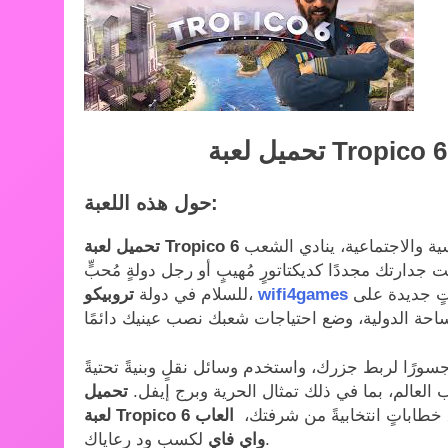
حول هذه اللعبة:
ة والاجتماعية، ينادي الشعب
بت جدارتك مجددًا كديكتاتورٍ مُهيبٍ أو رجل دولةٍ مُحبٍّ
ٍ جديدة على
wifi4games
،
للسلام في دولة
تروبيكو
سورًا لربط جزرك، واستخدم وسائل نقلٍ وبنيةً تحتيةً
العالم، بما في ذلك تمثال الحرية وبرج إيفل.
تحميل
طاباتٍ انتخابيةً من شرفتك،
العاب
لكسب ود رعاياك.
واي فاي