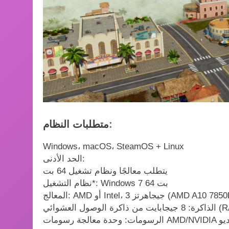
:
متطلبات النظام
Windows، macOS، SteamOS + Linux
الحد الأدنى:
يتطلب معالجًا ونظام تشغيل 64 بت
نظام التشغيل*: Windows 7 64 بت
تز (AMD A10 7850K، Intel i3-2000)
ة الوصول العشوائي (RAM)
الرسومات: وحدة معالجة رسومات AMD/NVIDIA مخصصة، و2 جيجابايت من ذاكرة الفيديو (VRAM) مخصصة