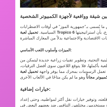
ما يُسمى بـ”جمهورية الموز” في أوقات الاضطرابات
، بأن استراتيجيتها
تحميل لعبة Tropico 6
السياسية.
الميزات وأسلوب اللعب الأساسي:
سين البنية التحتية، وتطوير تقنيات زراعية جديدة ليتمكن من
بة بأكملها، فلا يتوقع اللاعبون سوى أفضل الترقيات،
ة. تعمل الرسومات بمحرك مما يوفر واجهة
تحميل لعبة Tropico 6
مبيوتر مجاناً
خيارات إضافية:
عته، وتوفير خيارات نقل أكثر لمواطنيه، وحتى إعداد
بعة مستخدمين مختلفين التنافس ضد بعضهم البعض في