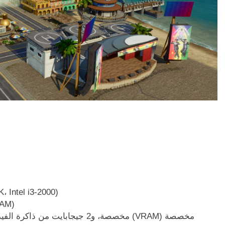
المعالج: AMD أو Intel، 3 جيجاهر
الذاكرة: 8 جيجابايت من ذاكر