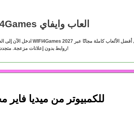
WIFI4Games العاب وايفاي
WIFI4Games ال
ادخل الآن إلى العاب وايفاي WIFI4Games 2027 وحمّ
روابط بدون إعلانات مزعجة. متجددة باستمرار!
تحميل لعبة Tropico 6 للكمبيوتر من ميديا فاير م