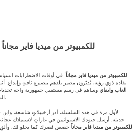
تحميل لعبة Tropico 6 للكمبيوتر من ميديا فاير مجاناً
تحميل لعبة Tropico 6 للكمبيوتر من ميديا فاير مجاناً
في أوقات الاضطرابات السياسي
بقادة ذوي رؤية، يُدبّرون ​​مصير بلدهم ببصيرةٍ ثاقبةٍ وإبداع. أث
العاب وايفاي
وساهم في رسم مستقبل جمهورية واجه تحديات
الساحة الدولية، وضع احتياجات شعبك نصب عينيك دائمًا.
لأول مرة في هذه السلسلة، أدر أرخبيلاتٍ شاسعة، وابنِ ج
حديثة. أرسل جنودك الاستوائيين في غاراتٍ لاستملاك عجائب 
لعبة Tropico 6 للكمبيوتر من ميديا فاير مجاناً
خصص قصرك كما يحلو لك، وألقِ خ