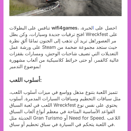
، احصل على
ا
لخبرة،
wifi4games
تنافس على البطولات
افتح ترقيات جديدة وسيارات، وكن بطل Wreckfest على
مر العصور!هل تريد أن تذهب إلى الجنون تمامًا ألقِ نظرة
على ورشة عمل Steam حيث ستجد مجموعة ضخمة من
التعديلات التي تضيف شاحنات الوحش، ومسارات بقفزات
عالية كالقمر، أو حتى خرائط كلاسيكية من ألعاب مشهورة
بموضوع التدمير!
أسلوب اللعب:
تتميز اللعبة بتنوع مذهل وواسع في ميزات أسلوب اللعب،
مثل سباقات التحطيم وسباقات السيارات المدمرة. أسلوب
اللعب في لعبة السباق Wreckfest يحتوي على نفس نوع
القواعد الأساسية المتاحة في معظم أنواع ألعاب السباق
الحديثة مثل Gran Turismo أو Need for Speed. اللاعب
في اللعبة يتحكم في السيارة في سباق تحطيم أو سباق.