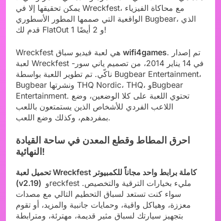
يمكن تحقيقها إلا في Wreckfest، مع محاكاة الفيزياء
الواقعية التي صممها المطور الأسطوري Bugbear، الذي
قدم لك FlatOut 1 و 2 أيضًا!
. تم إصدار
wifi4games
Wreckfest هي لعبة فيديو سباق
لعبة Wreckfest في 14 يناير 2014، من تصميم ياني سور-
ناكّي. تم تطوير اللعبة بواسطة Bugbear Entertainment،
Bugbear ونشرتها THQ Nordic، THQ، وBugbear
Entertainment. تحتوي اللعبة على كلا الوضعين، وضع
اللاعب الفردي للأشخاص الذين يستمتعون باللعب
بمفردهم، وكذلك وضع اللعب.
احرق المطاط وقطع المعدن في ساحة القيادة
النهائية!
تحميل لعبة Wreckfest كاملة برابط واحد مجاناً للكمبيوتر
وreckfest مليء بخيارات الترقية والتخصيص.
(v2.19)
سواء كنت تستعد لسباق التحطيم التالي مع مصدات
معززة، وهياكل واقية، وحمايات جانبية والمزيد، أو تقوم
بتجهيز سيارتك لسباق مثير قديمة، مهترئة، ومترابطة