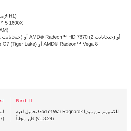
نظام التشغيل: Windows® 10 Home 64 بت (الإصدار 21H1)
المعالج: ore™ i5-2500K
الذاكرة: 8 جيجابايت من ذاكر
Intel® Arc™ A380 (6 جيجابايت) أو Intel® Iris™ Xe G7 (Tiger Lake) أو AMD® Radeon™ Vega 8
s:
Next:
تحميل لعبة God of War Ragnarok للكمبيوتر من ميديا
فاير مجاناً (v1.3.24)
7)