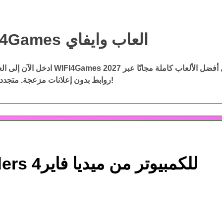
WIFI4Games العاب وايفاي
WIFI4Games ال
ادخل الآن إلى العاب وايفاي WIFI4Games 2027 وحمّ
روابط بدون إعلانات مزعجة. متجددة باستمرار!