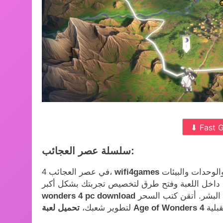
⬇ Fast 
سلسلة عصر العجائب:
لوحدات والبيئات
في عصر العجائب 4،
تضم العوالم ملوك سحرة أقوياء يعودون للحكم كآلهة بين البشر. أتقن كتب السحر
wonders 4 pc download
لتطوير شعبك،