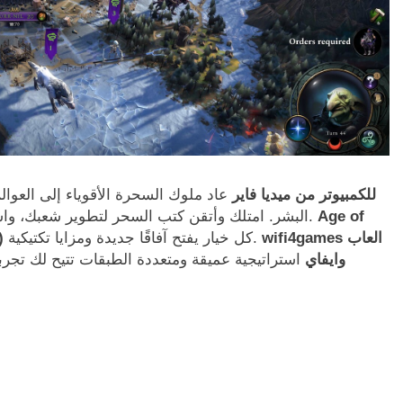
تحميل لعبة Age of Wonders 4 للكمبيوتر من ميديا فاير
عاد ملوك السحرة الأقوياء إلى العوالم
Age of
البشر. امتلك وأتقن كتب السحر لتطوير شعبك، واستعد لمعركة ملحمية ستحدد مستقبل العصور القادمة.
wifi4games العاب
كل خيار يفتح آفاقًا جديدة ومزايا تكتيكية.
)
وايفاي
استراتيجية عميقة ومتعددة الطبقات تتيح لك تج