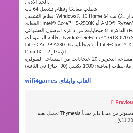
الحد الأدنى:
يتطلب معالجًا ونظام تشغيل 64 بت
Intel® C أو AMD® Ryzen™ 5 1600X
ة الوصول العشوائي (RAM)
بطاقة الرسومات: Nvidia® GeForce™ GTX 670 (2 جيجابايت) أو AMD® Radeon™ HD 7870 (2 جيجابايت) أو
DirectX: الإصدار 12
مساحة التخزين: 20 جيجابايت من المساحة المتوفرة
ملاحظات إضافية: 1080 بكسل (30 إطارًا في الثانية)
wifi4games العاب وايفاي
Post
Previou
navigation
تحميل لعبة Thymesia للكمبيوتر من ميديا فاير مجاناً
(v11.23