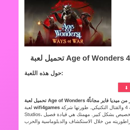
حول هذه اللعبة:
استراتيجية مميزة تجمع بين استراتيجية 4 والقتال التكتيكي. طورتها شركة Triumph
لعبة
Studios، وتتميز هذه اللعبة الغامرة لتقمص الأدوار بإمبراطورية قابلة للتخصيص بشكل كبير. مهمتك هي قيادة فصيل