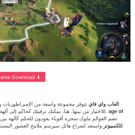
Game Download ⬇
wifi4games العاب واي فاي
تتوفر مجموعة واسعة من الإمبراطوريات وا
age of
للاختيار من بينها. هنا، يمكنك ترقيتك كحاكم إلى آلهة داخل اللعبة وفتح طرق لتخصيص تجربتك بشكل أكبر.
واستعد لصراع هائل سيرسم ملامح العصور المستقبلية.
تحميل لعبة Age of Wonders 4 للكمبيوتر