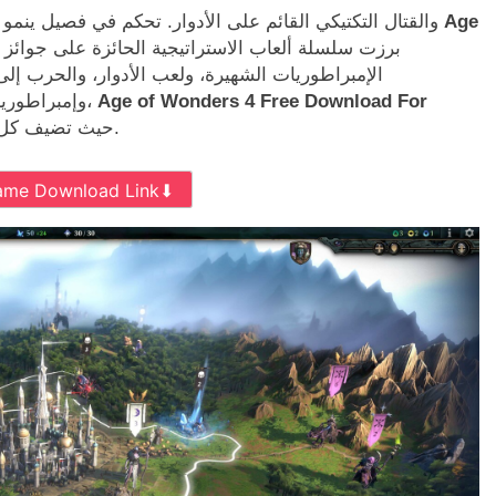
والقتال التكتيكي القائم على الأدوار. تحكم في فصيل ينمو
الإمبراطوريات الشهيرة، ولعب الأدوار، والحرب 
Age of Wonders 4 Free Download For
وإمبراطوريات قابلة للتخصيص بشكل كبير تجربة لعب لا نهاية لها،
حيث تضيف كل لعبة فصلاً جديدًا إلى ملحمتك المتنامية باستمرار.
ame Download Link⬇