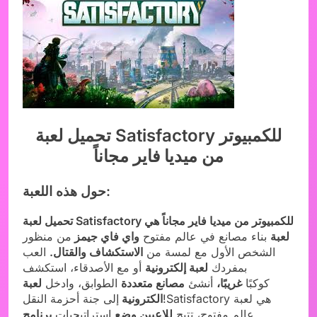
تحميل لعبة​ Satisfactory للكمبيوتر
من ميديا فاير مجاناً
حول هذه اللعبة:
تحميل لعبة​ Satisfactory للكمبيوتر من ميديا فاير مجاناً هي
لعبة
بناء مصانع في عالم مفتوح
واي فاي جيمز
من منظور
الشخص الأول مع لمسة من
الاستكشاف والقتال.
العب
بمفردك
لعبة إلكترونية
أو مع الأصدقاء، استكشف
كوكبًا
غريبًا،
أنشئ
مصانع متعددة
الطوابق، وادخل
لعبة
الكترونية​
إلى جنة أحزمة النقل!Satisfactory هي لعبة
عالم مفتوح، تتيح
للاعبين وضع
استراتيجيات
برنامج