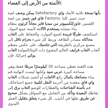
الأتمتة من الأرض إلى الفضاء:
بأنها نسخة
ثلاثية الأبعاد
واي
لعبة Satisfactory
يمكن وصف
فاي فور جيمز
من لعبة Factorio، حيث تتميز كلتا
اللعبتين
عاوزللكمبيوتر من ميديا فاير مجاناً كرتون
بنظام
بناء مشابه
يستخدم الآلات
لأتمتة جمع المواد.
استكشف
طرقًا فريدة
لجمع الموارد، والحفاظ على
العاب
محاكاه
مصادر الطاقة، وربط كل شيء
بحزام ناقل
إلى
مصنع مركزي بالطريقة
التي تناسبك.
على عكس معظم
ألعاب
العاب فرايف
العالم المفتوح ذات البيئاتالمولدة
العاب
إجرائيًا، فإن.
بوكي
هذه اللعبة تغطي مساحة 30
كيلومترًا
مربعًا
فقط،وهي
مساحة كبيرة
عربي سيد
ولكنها ليست لانهائية.قم
ببناء
مصانعك بكمال
رائع
الالعاب
أو أنشئ شبكات
العاب
واي فاي
معقدة من أحزمة
النقل لتلبية
جميع احتياجاتك.
قم
بأتمتة الشاحنات
والقطارات للوصو
العاب برق
إلى
نقاطك
البعيدة
وتأكد
من التعامل مع السوائل بشكل
صحيح
عن طريق
نقلها في أنابيب. كل شيء
يتعلق بتقليل
العمل
اليدوي!