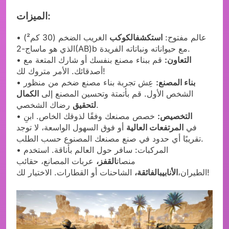
الميزات:
• عالم مفتوح:
استكشف
الكوكب
الغريب الضخم (30 كم²)
الذي هو ماساج-2(AB)b مع حيواناته ونباتاته الفريدة.
التعاون:
قم ببناء مصنع بنفسك أو شارك المتعة مع
•
أصدقائك. الأمر متروك لك!
بناء المصنع:
عِش تجربة بناء مصنع ضخم من منظور
•
الشخص الأول. قم بأتمتة وتحسين المصنع إلى
الكمال
رضاك الشخصي.
لتحقيق
التخصيص:
خصص مصنعك وفقًا لذوقك الخاص. ابنِ
•
في
المرتفعات العالية
أو فوق السهول الواسعة، لا توجد
تقريبًا أي حدود في صنع مصنعك المصنوع حسب الطلب.
• المركبات: سافر حول العالم بأناقة. استخدم
منصات
القفز،
عربات المصانع، حقائب
الشاحنات أو القطارات. الاختيار لك!
الطيران،
الأنابيبالفائقة،