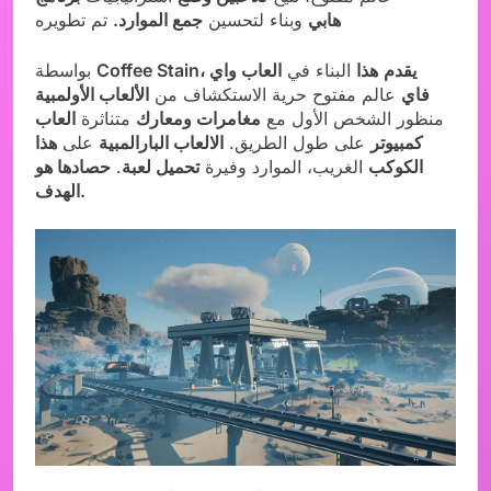
هابي
وبناء لتحسين
جمع الموارد.
تم تطويره
Coffee Stain، يقدم
هذا
البناء في
العاب واي
بواسطة
فاي
عالم مفتوح حرية الاستكشاف من
الألعاب الأولمبية​
منظور الشخص الأول مع
مغامرات ومعارك
متناثرة
العاب
كمبيوتر
على طول الطريق.
الالعاب البارالمبية
على
هذا
الكوكب
الغريب، الموارد وفيرة
تحميل لعبة
​.
حصادها هو
الهدف.