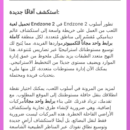
استكشف آفاقًا جديدة:
في Endzone 2 تطور أسلوب
تحميل لعبة Endzone 2
اللعب من العمل على خريطة واسعة إلى استكشاف عالم
ديناميكي مُقسّم إلى مناطق مُتعددة. لكل منطقة
كاملة
برابط واحد مجاناً للكمبيوتر
مواردها الفريدة، مما يُتيح لك
توسيع مستوطناتك استراتيجيًا عبر تضاريس مُتنوعة. هذا
النهج متعدد الطبقات يزيد بشكل ملحوظ من عمق إدارة
الموارد ويضيف مستوى جديدًا من التخطيط الاستراتيجي.
يمكنك الآن إدارة مستوطنات متعددة، كل منها مليء
بتحديات فريدة ومحتملة.
لمزيد من المرونة في أسلوب اللعب، يمكنك اختيار نقطة
انطلاقك بنقل حافلة مستوطنتك إلى الموقع المطلوب. مع
تقدمك، تزداد قدرتك على بناء
برابط واحد مجاناً
مركبات
إضافية، وهي ضرورية لإنشاء طرق تجارية واستكشاف
الأراضي القاحلة الخطرة. هذه المركبات ليست ضرورية
فقط لنقل البضائع، بل أيضًا لاستكشاف أراضٍ جديدة
وتوسيع نطاق نفوذك عبر المناظر الطبيعية الشاسعة