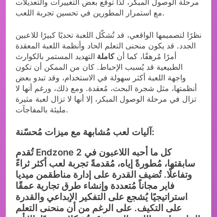
مرحلة الوصول المبكر، لذا توقع بعض التغييرات والتعديلات
مع استمرار المطورين في تحسين تجربة اللعب.
نظرًا لتصميمها الواقعي، قد تُشكّل اللعبة تحديًا كبيرًا للاعبين
الجدد. قد يكون منحنى التعلم الحاد وأنظمة اللعبة المعقدة
أمرًا مُرهقًا، كما أن
كاملة
التهديد المستمر بالكوارث
الطبيعية قد يُسبب الإحباط. كان من الممكن أن تكون
واجهة اللعبة أكثر سهولة في الاستخدام، وقد تبدو بعض
أنظمتها، مثل شجرة البحث، مُعقدة. ومع ذلك، ورغم أنها لا
تزال في مرحلة الوصول المبكر، إلا أنها لا تزال لعبة مثيرة
مليئة بالمفاجآت.
آليات لعب مُشابهة مع ميزات مُحسّنة:
تُقدم Endzone 2 كل ما أحبه اللاعبون في
سابقتها، مُطورةً إياه، مُقدمةً تجربة لعب أكثر ثراءً
وتفاعلًا. تُضيف القدرة على إدارة مناطقمن ميديا
فاير مجاناً مُتعددة وإنشاء طرق تجارية عمقًا
استراتيجيًا يُشجع على التفكير الإبداعي والقدرة
على التكيف. على الرغم من أن منحنى التعلم