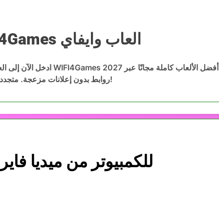
WIFI4Games العاب وايفاي
WIFI4Games ا
ادخل الآن إلى العاب وايفاي WIFI4Games 2027 وحمّ
روابط بدون إعلانات مزعجة. متجددة باستمرار!
تحميل لعبة Swarmz للكمبيوتر من ميديا فا