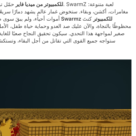
تحميل لعبة Swarmz للكمبيوتر من ميديا فاير
حمّل تورنت
مغامرات، أكشن، وبقاء. ستخوض غمار عالمٍ يشهد دمارًا سريعًا ن
تحميل لعبة Swarmz للكمبيوتر
كنتَ
أموات أحياء، ولم يبقَ سوى 
محظوظًا بالنجاة، والآن عليك صد العدو وحماية حياة طفل، الأ
صغير لمواجهة هذا التحدي. سيكون تحقيق النجاح صعبًا للغاية،
ستواجه جميع القوى التي تقاتل من أجل البقاء، وتستكش