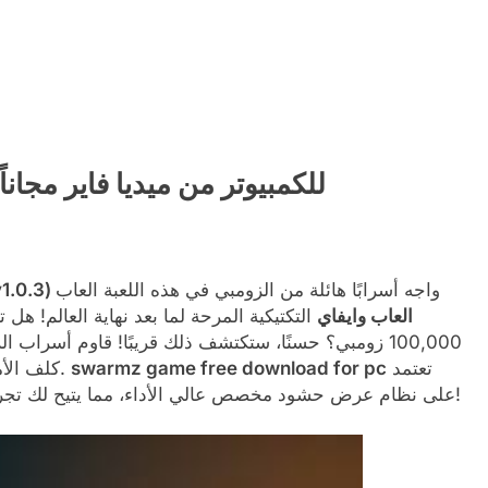
تحميل لعبة Swarmz للكمبيوتر من ميديا فاير مجاناً
واجه أسرابًا هائلة من الزومبي في هذه اللعبة العاب
تحميل لعبة Swarmz للكمبيوتر من ميديا فاير م
العاب وايفاي
التكتيكية المرحة لما بعد نهاية العالم! هل
100,000 زومبي؟ حسنًا، ستكتشف ذلك قريبًا! قاوم أسراب
تعتمد
swarmz game free download for pc
كلف الأمر! قد يكون هذا الشيء الصغير الأمل الوحيد للبشرية.
SwarmZ على نظام عرض حشود مخصص عالي الأداء، مما يتيح لك تجربة أكثر من 100,000 زومبي على الشاشة!