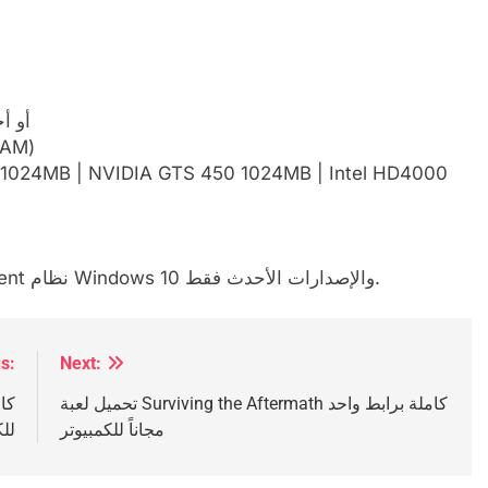
المعالج: 0، AMD FX 8320
الذاكرة: 8 جيجابايت من ذاكرة ا
* ابتداءً من 1 يناير 2024، سيدعم برنامج Steam Client نظام Windows 10 والإصدارات الأحدث فقط.
العا
s:
Next:
تحميل لعبة Surviving the Aftermath كاملة برابط واحد
مجاناً للكمبيوتر
للك