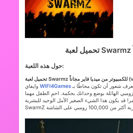
حول هذه اللعبة:
جاناً (v1.0.3)
 تعرف شعور أن تكون محاطًا بـ
WIFI4Games
وايفاي
 الزومبي الهائلة بوضع وحداتك بحكمة. احمِ الطفل مهما