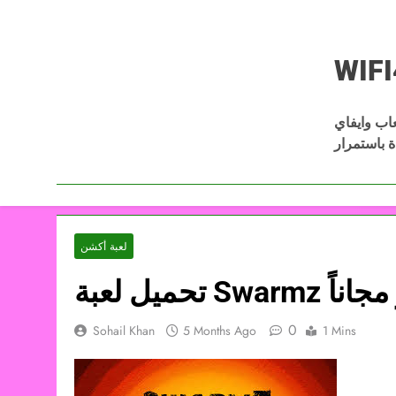
Skip
to
content
لعاب وايفاي
Download Wifi4games العاب اكشن
ل أفضل الألعاب كاملة مجانًا عبر
لعبة أكشن
ير مجاناً
0
Sohail Khan
5 Months Ago
1 Mins