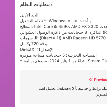
متطلبات النظام:
الحد الأدنى:
نظام التشغيل *: Windows Vista أو أحدث
Intel Core i5 459 أو أحدث
لوصول العشوائي (RAM)
الرسومات: (DirectX 11) AMD Radeon HD 5770 1024MB | NVIDIA GTS 450 1024MB | Intel HD4000
بدقة 720 بكسل.
DirectX: الإصدار 11
المساحة التخزينية: 5 جيجابايت مساحة متوفرة
ب وايفاي WIFI4Games
Previou
Post
تحميل لعبة Endzone 2 كاملة برابط واحد مجاناً
navigation
مبيوتر