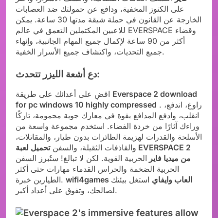
على الكنوز المخفية، ودافع عن حمولتك ضد العصابات
الخارجة عن القانون في حملة شيقة مدتها 30 ساعة. يمكن
للاعبين المكتملين التعمق في عالم EVERSPACE وقضاء
أكثر من 90 ساعة لإكمال جميع المهام الجانبية، وإنهاء
جميع التحديات، واكتشاف جميع الأسرار الخفية.
دع أشعة الليزر تتحدث:
Everspace 2 download
اقضِ على أعدائك على طريقة
. راوغ، اندفع،
for pc windows 10 highly compressed
انقلب، وادفع المدافع بقوة في معارك جوية محمومة، تاركًا
وراءك آثارًا من خردة الفضاء. استخدم مجموعة واسعة من
الأسلحة والقدرات لهزيمة الطائرات بدون طيار، والمقاتلات،
والقاذفات الثقيلة، والسفن
تحميل لعبة EVERSPACE 2
من ميديا فاير
الحربية القوية. لكن لا تبالغ! ستُبرز السفن
الحربية الضخمة والحراس القدماء مهارات حتى أكثر
wifi4games العاب وايفاي
استغل بيئتك
الطيارين خبرة.
لصالحك، وتفوق على أعداد أكبر.