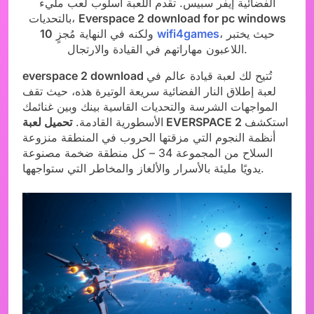
الفضائية إيفر سبيس. تقدم اللعبة أسلوب لعب مليء
Everspace 2 download for pc windows
بالتحديات،
، حيث يختبر
wifi4games
ولكنه في النهاية مُجزٍ
10
اللاعبون مهاراتهم في القيادة والارتجال.
تُتيح لك لعبة قيادة عالم في
everspace 2 download
لعبة إطلاق النار الفضائية سريعة الوتيرة هذه، حيث تقف
المواجهات الشرسة والتحديات القاسية بينك وبين غنائمك
استكشف
تحميل لعبة EVERSPACE 2
الأسطورية القادمة.
أنظمة النجوم التي مزقتها الحروب في المنطقة منزوعة
السلاح من المجموعة 34 – كل منطقة ضخمة مصنوعة
يدويًا مليئة بالأسرار والألغاز والمخاطر التي ستواجهها.