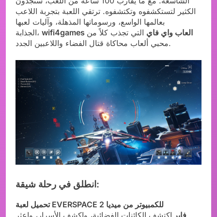
الشاسعة. مع ما يقارب 100 ساعة من اللعب، ستجدون
الكثير لتستكشفوه وتكتشفوه. ترتقي اللعبة بتجربة اللاعب
بعالمها الواسع، ورسوماتها المذهلة، وآليات لعبها
wifi4games العاب واي فاي
التي تجذب كلاً من
الجذابة،
محبي ألعاب محاكاة قتال الفضاء واللاعبين الجدد.
انطلق في رحلة شيقة:
تحميل لعبة EVERSPACE 2 للكمبيوتر من ميديا
فاير
اكتشف الكائنات الفضائية، واكشف الأسرار، واعثر