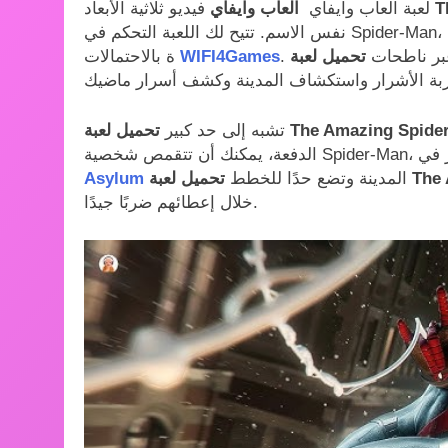
T
فيديو ثلاثية الأبعاد
لعبة العاب وايفاي
العاب وايفاي
نفس الاسم. تتيح لك اللعبة التحكم في Spider-Man، البطل العنكبوتي الشهير، في مدينة نيويورك المفتوحة والمليئ
 عبر ناطحات
تحميل لعبة The Amazing Spider Man 2 مجاناً بحجم 1
WIFI4Games
ة بالاحتمالات
تشبه إلى حد كبير
المدينة وتضع حدًا للخطط
Asylum
خلال إعطائهم ضربًا جيدًا.