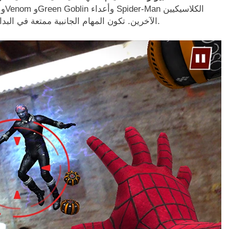
الآخرين. تكون المهام الجانبية ممتعة في البداية، لكنها سرعان ما تصبح متكررة ومملة بعض الشيء.