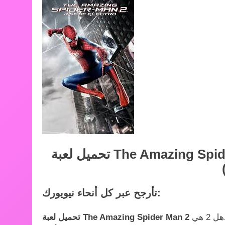
تحميل لعبة The Amazing Spider Man 2 للكمبيوتر من ميديا فاير مجاناً
تأرجح عبر كل أنحاء نيويورك:
من ميديا فاير الرجل العنكبوت المذهل 2 هي