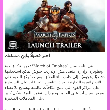
اختر فصيلًا وابنِ مملكتك
تكمن فكرة لعبة “March of Empires” في بناء حصنك
وتطويره، وإدارة اقتصاد هش، وتدريب جيوش يمكن استخدامها
دفاعيًا وهجوميًا. إلى جانب بناء القلاع البسيط، تُركز اللعبة على
الاستراتيجية التعاونية، حيث تتنافس التحالفات على السيطرة
على مراكز القوة التي تمنح مكافآت عالمية وتسمح للأعضاء
بفرض سياسات على العالم. ومع ذلك، تعتمد اللعبة بشكل كبير
على المعاملات الصغيرة.
الأبطال، المجهزون بالعتاد والقدرات الخاصة، هم العمود