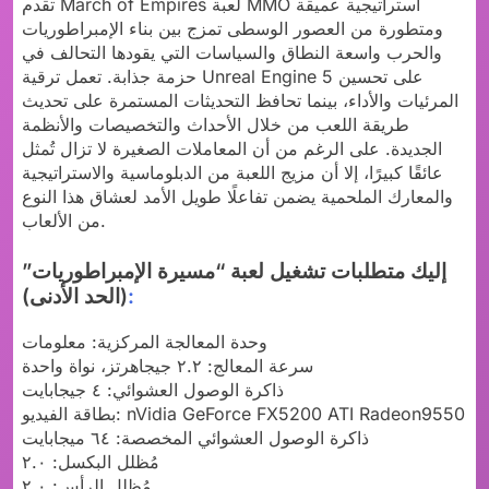
تقدم March of Empires لعبة MMO استراتيجية عميقة
ومتطورة من العصور الوسطى تمزج بين بناء الإمبراطوريات
والحرب واسعة النطاق والسياسات التي يقودها التحالف في
حزمة جذابة. تعمل ترقية Unreal Engine 5 على تحسين
المرئيات والأداء، بينما تحافظ التحديثات المستمرة على تحديث
طريقة اللعب من خلال الأحداث والتخصيصات والأنظمة
الجديدة. على الرغم من أن المعاملات الصغيرة لا تزال تُمثل
عائقًا كبيرًا، إلا أن مزيج اللعبة من الدبلوماسية والاستراتيجية
والمعارك الملحمية يضمن تفاعلًا طويل الأمد لعشاق هذا النوع
من الألعاب.
إليك متطلبات تشغيل لعبة “مسيرة الإمبراطوريات”
:
(الحد الأدنى)
وحدة المعالجة المركزية: معلومات
سرعة المعالج: ٢.٢ جيجاهرتز، نواة واحدة
ذاكرة الوصول العشوائي: ٤ جيجابايت
بطاقة الفيديو: nVidia GeForce FX5200 ATI Radeon9550
ذاكرة الوصول العشوائي المخصصة: ٦٤ ميجابايت
مُظلل البكسل: ٢.٠
مُظلل الرأس: ٢.٠