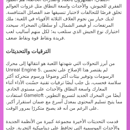
الفقري للجيوش، والأحداث واسعة النطاق مثل غزوات العوالم
تخلق فرصًا للتحالفات لاختبار تنسيقها ضد الفصائل المتنافسة.
لديك خيار بين نجوم الغلاف الثلاثة الأقوياء في اللعبة: ملك
المرتفعات، أو قيصر الشمال، أو سلطان الصحراء. سيحدد
اختيارك نوع الجيش الذي ستلعب به؛ لكل منهم أساليب لعب
فريدة ونقاط قوة ونقاط ضعف.
الترقيات والتحديثات
من أبرز التحولات التي شهدتها اللعبة هو انتقالها إلى محرك
Unreal Engine 5. لم يقتصر هذا الإصلاح على تحسين
الرسومات وتوفير بيئات أكثر وضوحًا ورسوم متحركة أكثر
سلاسة فحسب، بل جلب أيضًا ترقيات تقنية حسّنت الأداء أثناء
المعارك واسعة النطاق والأحداث على مستوى الخادم.
استفادت Gameloft أيضًا من المحرك الجديد لتسريع التطوير،
مما يتيح تسليم المحتوى بمعدل أسرع مع ضمان استقرار أكبر.
على الرغم من أنه قد يصبح متكررًا بمرور الوقت.
قدمت التحديثات الأخيرة مجموعة كبيرة من الأنظمة الجديدة
والأحداث الموسمية التي تحافظ على ديناميكية التجربة. جلب