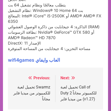
يتطلب معالجًا ونظام تشغيل 64 بت
نظام التشغيل: Windows® 10 Home 64 بت
المعالج: Intel® iCore™ i5-2500K أو AMD® AMD® FX
6350
الذاكرة: 4 جيجابايت من ذاكرة الوصول العشوائي (RAM)
بطاقة الرسومات: Nvidia® GeForce™ GTX 580 أو
AMD® Radeon™ HD 7870
DirectX: الإصدار 11
مساحة التخزين: 4 جيجابايت من المساحة المتوفرة
wifi4games العاب وايفاي
Previous:
Next:
Post
تحميل لعبة Call of
تحميل لعبة Swarmz
navigation
Duty 2 للكمبيوتر مجاناً
للكمبيوتر من ميديا فاير
من ميديا فاير (v1.27)
مجاناً