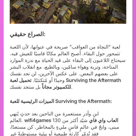
الصراع حقيقي:
لعبة “النجاة من العواقب” صريحة في عنوانها، لأن اللعبة
تتمحور حول البقاء. أصبح العالم مكانًا قاسيًا للعيش فيه.
سيحتاج اللاعبون إلى البقاء على قيد الحياة مع ندرة الموارد
المتاحة، وتربة وهواء سامّين، وبالطبع، مع انقلاب البشر
على بعضهم البعض. على عكس الآخرين، لن تجد نفسك
وحيدًا أو مُتكتئبًا.
تحميل لعبة Surviving the Aftermath
بل ستجد نفسك.
للكمبيوتر مجاناً
الميزات الرئيسية للعبة Surviving the Aftermath:
ابنِ وأدر مستعمرة من الناجين بعد حدثٍ يُنهي
wifi4games العاب واي فاي
شيّد أكثر من 130
العالم.
مبنى، وانجُ في عالمٍ قاسٍ مليءٍ بالمخاطر. كن مستعدًا،
فقد تُدمّر كارثة طبيعية أو بيئية مستوطنةً غير