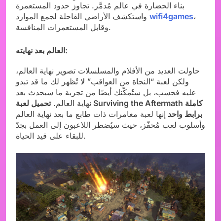
بناء الحضارة في عالم مُدمَّر. تجاوز حدود المستعمرة
،
wifi4games
واستكشف الأراضي القاحلة لجمع الموارد
وقابل المستعمرات المنافسة.
العالم بعد نهايته:
حاولت العديد من الأفلام والمسلسلات تصوير نهاية العالم،
ولكن لعبة “النجاة من العواقب” لا تُظهر لك ما قد تبدو
عليه فحسب، بل ستُمكّنك أيضًا من تجربة ما سيحدث بعد
نهاية العالم.
تحميل لعبة Surviving the Aftermath كاملة
برابط واحد
إنها لعبة مغامرات ذات طابع ما بعد نهاية العالم
وأسلوب لعب مُحفّز، حيث سيُضطر اللاعبون إلى العمل بجدّ
للبقاء على قيد الحياة.