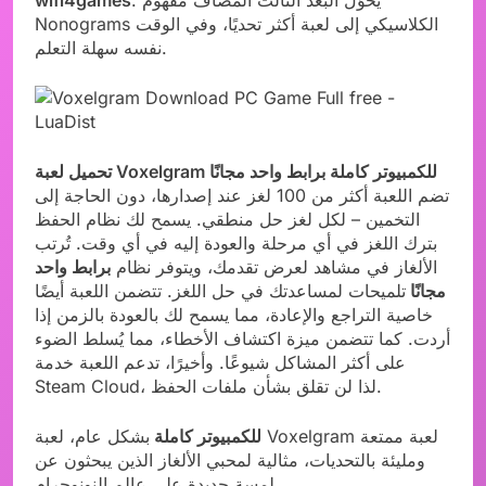
Nonograms الكلاسيكي إلى لعبة أكثر تحديًا، وفي الوقت
نفسه سهلة التعلم.
تحميل لعبة Voxelgram للكمبيوتر كاملة برابط واحد مجانًا
تضم اللعبة أكثر من 100 لغز عند إصدارها، دون الحاجة إلى
التخمين – لكل لغز حل منطقي. يسمح لك نظام الحفظ
بترك اللغز في أي مرحلة والعودة إليه في أي وقت. تُرتب
الألغاز في مشاهد لعرض تقدمك، ويتوفر نظام
برابط واحد
مجانًا
تلميحات لمساعدتك في حل اللغز. تتضمن اللعبة أيضًا
خاصية التراجع والإعادة، مما يسمح لك بالعودة بالزمن إذا
أردت. كما تتضمن ميزة اكتشاف الأخطاء، مما يُسلط الضوء
على أكثر المشاكل شيوعًا. وأخيرًا، تدعم اللعبة خدمة
Steam Cloud، لذا لن تقلق بشأن ملفات الحفظ.
للكمبيوتر كاملة
بشكل عام، لعبة Voxelgram لعبة ممتعة
ومليئة بالتحديات، مثالية لمحبي الألغاز الذين يبحثون عن
لمسة جديدة على عالم النونوجرام.